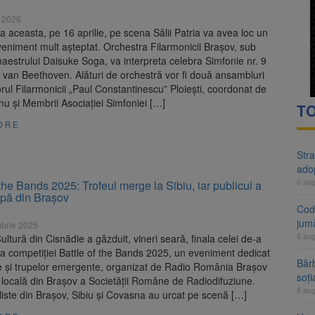
rte analizează dosarul lui Călin Georgescu și Horațiu Potra. Judecători
e 2026
aceasta, pe 16 aprilie, pe scena Sălii Patria va avea loc un
 națională pentru biodiversitate 2026-2030, adoptată de Senat. Proiect
eniment mult așteptat. Orchestra Filarmonicii Brașov, sub
estrului Daisuke Soga, va interpreta celebra Simfonie nr. 9
van Beethoven. Alături de orchestră vor fi două ansambluri
rul Filarmonicii „Paul Constantinescu” Ploiești, coordonat de
u și Membrii Asociației Simfoniei […]
TO
ORE
Stra
ado
6 au
 the Bands 2025: Trofeul merge la Sibiu, iar publicul a
upă din Brașov
Cod 
jumă
brie 2025
6 au
ltură din Cisnădie a găzduit, vineri seară, finala celei de-a
ii a competiției Battle of the Bands 2025, un eveniment dedicat
Bărb
ve și trupelor emergente, organizat de Radio România Brașov
soți
 locală din Brașov a Societății Române de Radiodifuziune.
6 au
liste din Brașov, Sibiu și Covasna au urcat pe scenă […]