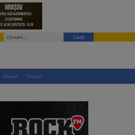
Caută
după:
Diverse
Trenduri
e
eniș
președintelui Nicușor