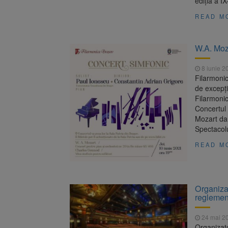
ediția a I
READ M
W.A. Moza
8 iunie 2
Filarmoni
de excepți
Filarmonici
Concertul 
Mozart dar
Spectacol
READ M
Organizat
reglement
24 mai 2
Organizato