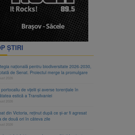
i decid dacă începe
ul merge la promulgare
P ȘTIRI
tegia națională pentru biodiversitate 2026-2030,
ptată de Senat. Proiectul merge la promulgare
gust 2026
portocaliu de vijelii și averse torențiale în
tatea estică a Transilvaniei
gust 2026
at din Victoria, reținut după ce și-ar fi agresat
a de două ori în câteva zile
gust 2026