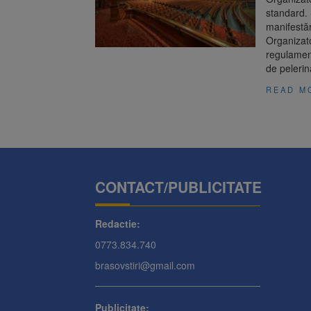
standard.
manifestăr
Organizato
regulament
de pelerin
READ M
CONTACT/PUBLICITATE
Redactie:
0773.834.740
brasovstiri@gmail.com
Publicitate: