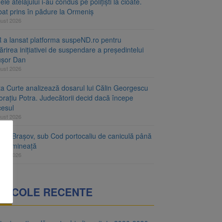
le atelajului i-au condus pe polițiști la cioate.
bat prins în pădure la Ormeniș
gust 2026
 a lansat platforma suspeND.ro pentru
rirea inițiativei de suspendare a președintelui
ușor Dan
gust 2026
ta Curte analizează dosarul lui Călin Georgescu
orațiu Potra. Judecătorii decid dacă începe
cesul
gust 2026
ețul Brașov, sub Cod portocaliu de caniculă până
ri dimineață
gust 2026
RTICOLE RECENTE