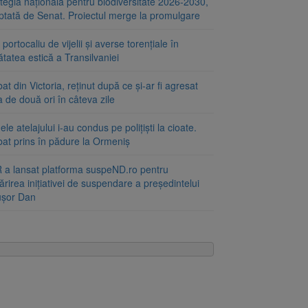
tegia națională pentru biodiversitate 2026-2030,
ptată de Senat. Proiectul merge la promulgare
portocaliu de vijelii și averse torențiale în
tatea estică a Transilvaniei
at din Victoria, reținut după ce și-ar fi agresat
a de două ori în câteva zile
le atelajului i-au condus pe polițiști la cioate.
bat prins în pădure la Ormeniș
 a lansat platforma suspeND.ro pentru
rirea inițiativei de suspendare a președintelui
ușor Dan