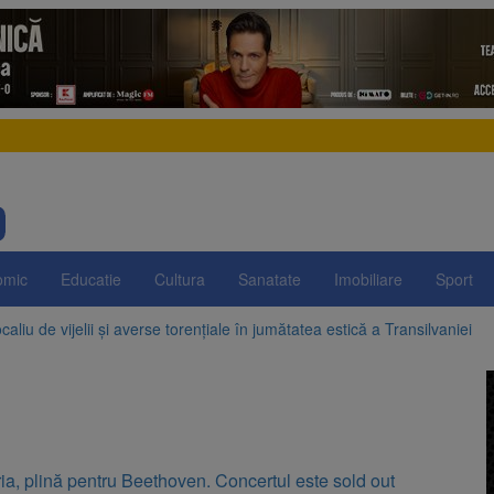
omic
Educatie
Cultura
Sanatate
Imobiliare
Sport
aliu de vijelii și averse torențiale în jumătatea estică a Transilvaniei
 Victoria, reținut după ce și-ar fi agresat soția de două ori în câteva zil
elajului i-au condus pe polițiști la cioate. Bărbat prins în pădure la Orm
sat platforma suspeND.ro pentru urmărirea inițiativei de suspendare a 
ia, plină pentru Beethoven. Concertul este sold out