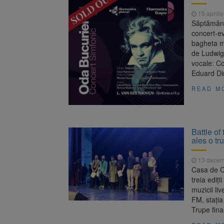
Înalta Cu
6 august 2026
15 aprili
procesul
Săptămâna 
Strategia
6 august 2026
concert-ev
bagheta ma
de Ludwig 
vocale: Co
Eduard Din
READ M
Battle of
ales o tr
13 decem
Casa de Cu
treia ediț
muzicii li
FM, stația
Trupe fina