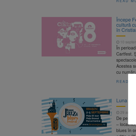
READ M
Începe Fe
cultură c
în Cristi
10 septe
În perioad
Cartfest. 
spectacole 
Acestea su
cu număru
READ M
Luna sept
29 augus
De pe 2 și
– localnici
blues în o