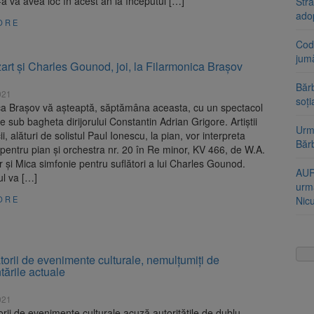
X-a va avea loc în acest an la începutul […]
Stra
ado
ORE
Cod 
jumă
rt și Charles Gounod, joi, la Filarmonica Brașov
Bărb
021
soți
ca Brașov vă așteaptă, săptămâna aceasta, cu un spectacol
e sub bagheta dirijorului Constantin Adrian Grigore. Artiștii
Urme
i, alături de solistul Paul Ionescu, la pian, vor interpreta
Băr
pentru pian și orchestra nr. 20 în Re minor, KV 466, de W.A.
 și Mica simfonie pentru suflători a lui Charles Gounod.
AUR
ul va […]
urmă
ORE
Nic
orii de evenimente culturale, nemulțumiți de
ările actuale
021
rii de evenimente culturale acuză autoritățile de dublu