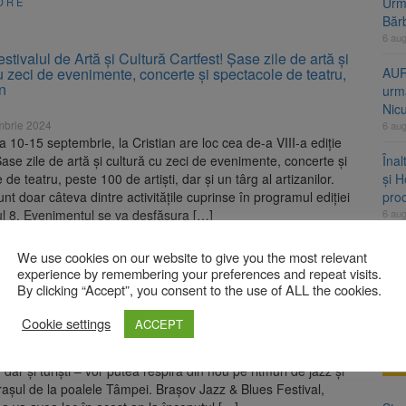
Urme
ORE
Băr
6 au
stivalul de Artă și Cultură Cartfest! Șase zile de artă și
u zeci de evenimente, concerte și spectacole de teatru,
AUR
an
urmă
Nic
mbrie 2024
6 au
a 10-15 septembrie, la Cristian are loc cea de-a VIII-a ediție
Șase zile de artă și cultură cu zeci de evenimente, concerte și
Înal
de teatru, peste 100 de artiști, dar și un târg al artizanilor.
și H
nt doar câteva dintre activitățile cuprinse în programul ediției
pro
l 8. Evenimentul se va desfășura […]
6 au
ORE
Jud
We use cookies on our website to give you the most relevant
vine
experience by remembering your preferences and repeat visits.
6 au
By clicking “Accept”, you consent to the use of ALL the cookies.
embrie începe la Brașov în ritmuri de jazz și blues
Cookie settings
ACCEPT
t 2021
A
 până pe 5 septembrie 2021 toți cei care se găsesc în Brașov
, dar și turiști – vor putea respira din nou pe ritmuri de jazz și
rașul de la poalele Tâmpei. Brașov Jazz & Blues Festival,