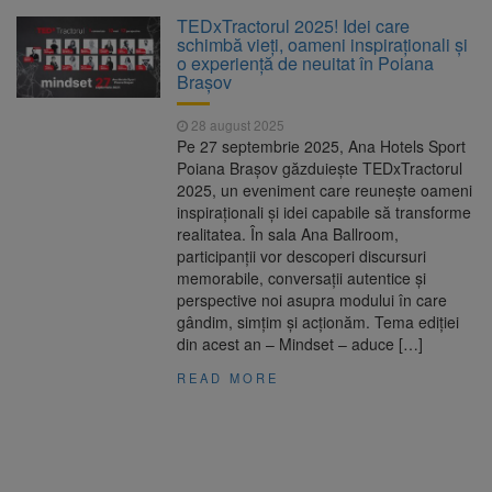
La 97 de ani, a doborât
9 august 2026
TEDxTractorul 2025! Idei care
propriul record mondial. Betty Bromage a
schimbă vieți, oameni inspiraționali și
zburat din nou pe aripa unui avion
o experiență de neuitat în Poiana
Brașov
Avocații fraților Andrew și
9 august 2026
Tristan Tate cer eliberarea lor pe cauțiune în
28 august 2025
SUA
Pe 27 septembrie 2025, Ana Hotels Sport
Poiana Brașov găzduiește TEDxTractorul
Se schimbă examenul de
8 august 2026
2025, un eveniment care reunește oameni
medic specialist. Subiecte unice în toată țara,
inspiraționali și idei capabile să transforme
aceeași oră și același barem
realitatea. În sala Ana Ballroom,
participanții vor descoperi discursuri
Se schimbă regulile pentru
9 august 2026
memorabile, conversații autentice și
capsulele de cafea și ambalajele de unică
perspective noi asupra modului în care
folosință. Noul regulament UE se aplică din 12
gândim, simțim și acționăm. Tema ediției
august
din acest an – Mindset – aduce […]
READ MORE