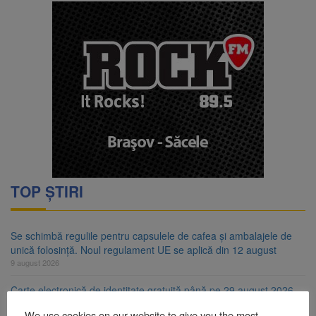
TOP ȘTIRI
Se schimbă regulile pentru capsulele de cafea și ambalajele de
unică folosință. Noul regulament UE se aplică din 12 august
9 august 2026
Carte electronică de identitate gratuită până pe 29 august 2026.
Guvernul menține finanțarea prin PNRR
We use cookies on our website to give you the most