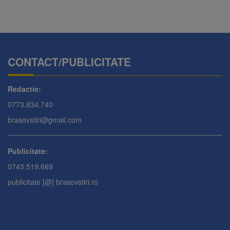
CONTACT/PUBLICITATE
Redactie:
0773.834.740
brasovstiri@gmail.com
Publicitate:
0743.519.669
publicitate [@] brasovstiri.ro