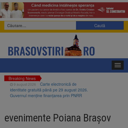
Caută
după:
Toggl
navig
Breaking News
Carte electronică de
9 august 2026
identitate gratuită până pe 29 august 2026.
Guvernul menține finanțarea prin PNRR
Zece troițe istorice din Șcheii
9 august 2026
Brașovului vor fi restaurate. Contractul de
evenimente Poiana Brașov
finanțare a fost semnat