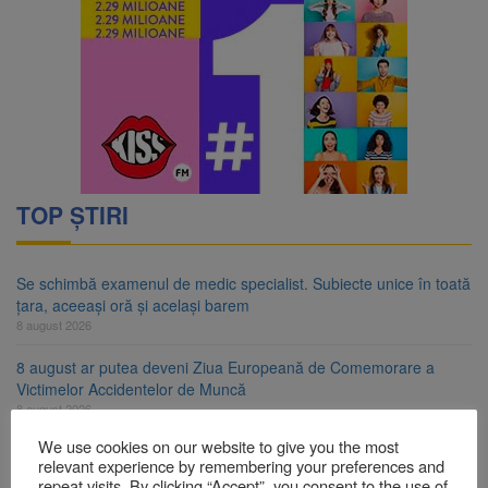
TOP ȘTIRI
Se schimbă examenul de medic specialist. Subiecte unice în toată
țara, aceeași oră și același barem
8 august 2026
8 august ar putea deveni Ziua Europeană de Comemorare a
Victimelor Accidentelor de Muncă
8 august 2026
We use cookies on our website to give you the most
Am început demolarea fostului complex Duplex 91, de lângă Piața
relevant experience by remembering your preferences and
Star
repeat visits. By clicking “Accept”, you consent to the use of