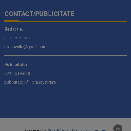
CONTACT/PUBLICITATE
Redactie:
0773.834.740
brasovstiri@gmail.com
Publicitate:
0743.519.669
publicitate [@] brasovstiri.ro
Powered by
WordPress
|
Bootstrap Themes