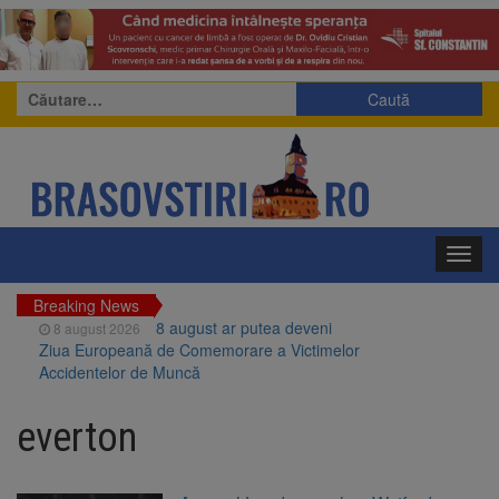
Caută
după:
Toggl
navig
Breaking News
8 august ar putea deveni
8 august 2026
Ziua Europeană de Comemorare a Victimelor
Accidentelor de Muncă
Am început demolarea
8 august 2026
fostului complex Duplex 91, de lângă Piața
everton
Star
Ungaria renunță la apelul
8 august 2026
pentru reducerea consumului de energie.