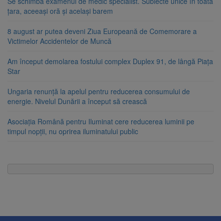
Se schimbă examenul de medic specialist. Subiecte unice în toată
țara, aceeași oră și același barem
8 august ar putea deveni Ziua Europeană de Comemorare a
Victimelor Accidentelor de Muncă
Am început demolarea fostului complex Duplex 91, de lângă Piața
Star
Ungaria renunță la apelul pentru reducerea consumului de
energie. Nivelul Dunării a început să crească
Asociația Română pentru Iluminat cere reducerea luminii pe
timpul nopții, nu oprirea iluminatului public