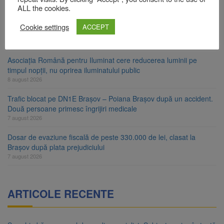
8 august 2026
ALL the cookies.
Ungaria renunță la apelul pentru reducerea consumului de
Cookie settings
ACCEPT
energie. Nivelul Dunării a început să crească
8 august 2026
Asociația Română pentru Iluminat cere reducerea luminii pe
timpul nopții, nu oprirea iluminatului public
8 august 2026
Trafic blocat pe DN1E Brașov – Poiana Brașov după un accident.
Două persoane primesc îngrijiri medicale
7 august 2026
Dosar de evaziune fiscală de peste 330.000 de lei, clasat la
Brașov după plata prejudiciului
7 august 2026
ARTICOLE RECENTE