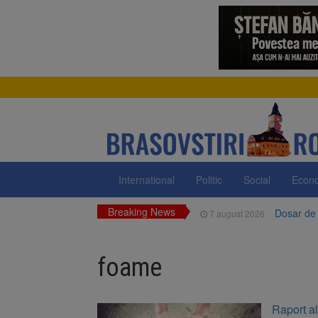
International
Politic
Social
Econ
Breaking News
Dosar de 
7 august 2026
Primăria 
7 august 2026
neigienizate
foame
Clădirile
7 august 2026
Platforma
7 august 2026
Raport al
luni