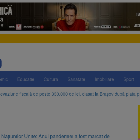
omic
Educatie
Cultura
Sanatate
Imobiliare
Sport
evaziune fiscală de peste 330.000 de lei, clasat la Brașov după plata pr
Brașov amenință cu sistarea plăților către Brai-Cata și Comprest. Motiv
 Duplex de lângă Piața Star din Brașov au fost demolate
 Belvedere de pe Tâmpa intră în renovare. Contract de peste 1 milion de
 Naţiunilor Unite: Anul pandemiei a fost marcat de