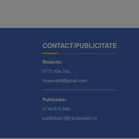
CONTACT/PUBLICITATE
Redactie:
0773.834.740
brasovstiri@gmail.com
Publicitate:
0743.519.669
publicitate [@] brasovstiri.ro