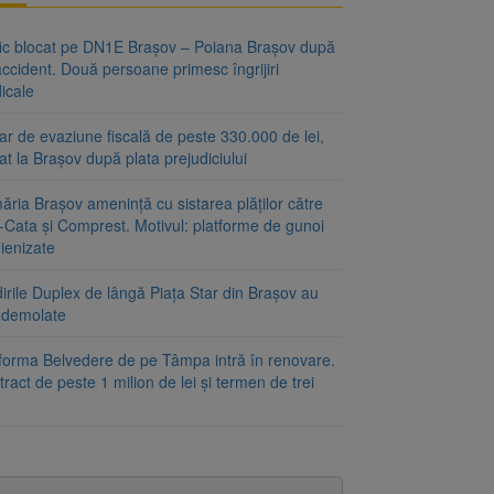
fic blocat pe DN1E Brașov – Poiana Brașov după
ccident. Două persoane primesc îngrijiri
icale
r de evaziune fiscală de peste 330.000 de lei,
at la Brașov după plata prejudiciului
ăria Brașov amenință cu sistarea plăților către
-Cata și Comprest. Motivul: platforme de gunoi
ienizate
irile Duplex de lângă Piața Star din Brașov au
t demolate
tforma Belvedere de pe Tâmpa intră în renovare.
ract de peste 1 milion de lei și termen de trei