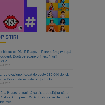
vantgarden. Contractul a
rimesc îngrijiri
P ȘTIRI
fic blocat pe DN1E Brașov – Poiana Brașov după
ccident. Două persoane primesc îngrijiri
icale
gust 2026
r de evaziune fiscală de peste 330.000 de lei,
at la Brașov după plata prejudiciului
gust 2026
ăria Brașov amenință cu sistarea plăților către
-Cata și Comprest. Motivul: platforme de gunoi
ienizate