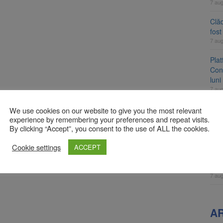
7 au
Clăd
fos
7 au
Pla
Cont
luni
7 au
Unul
We use cookies on our website to give you the most relevant
ame
experience by remembering your preferences and repeat visits.
By clicking “Accept”, you consent to the use of ALL the cookies.
fos
7 au
Cookie settings
ACCEPT
Apli
înc
7 au
A