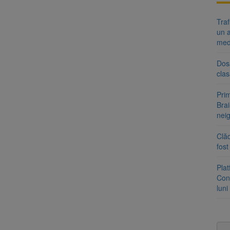
Tra
un a
med
Dosa
clas
Prim
Brai
neig
Clăd
fos
Pla
Cont
luni