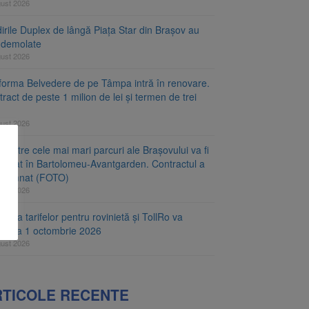
gust 2026
irile Duplex de lângă Piața Star din Brașov au
t demolate
gust 2026
tforma Belvedere de pe Tâmpa intră în renovare.
ract de peste 1 milion de lei și termen de trei
gust 2026
 dintre cele mai mari parcuri ale Brașovului va fi
najat în Bartolomeu-Avantgarden. Contractul a
t semnat (FOTO)
gust 2026
carea tarifelor pentru rovinietă și TollRo va
epe la 1 octombrie 2026
gust 2026
RTICOLE RECENTE