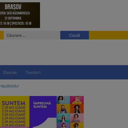
Caută
după:
Diverse
Trenduri
ejudiciului
ul: platforme de gunoi
 lei și termen de trei