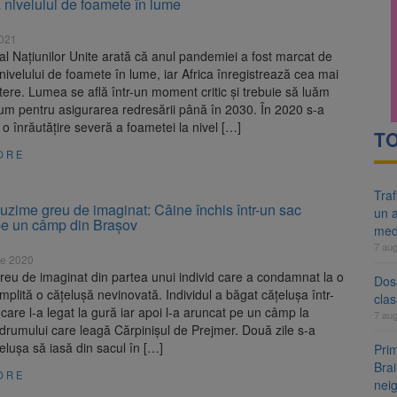
 nivelului de foamete în lume
re cele mai mari parcuri ale Brașovului va fi amenajat în Bartolomeu-A
2021
ocat pe DN1E Brașov – Poiana Brașov după un accident. Două persoane p
al Naţiunilor Unite arată că anul pandemiei a fost marcat de
nivelului de foamete în lume, iar Africa înregistrează cea mai
ere. Lumea se află într-un moment critic şi trebuie să luăm
um pentru asigurarea redresării până în 2030. În 2020 s-a
t o înrăutăţire severă a foametei la nivel […]
TO
ORE
Tra
zime greu de imaginat: Câine închis într-un sac
un a
pe un câmp din Brașov
med
7 au
ie 2020
eu de imaginat din partea unui individ care a condamnat la o
Dosa
plită o cățelușă nevinovată. Individul a băgat cățelușa într-
clas
care l-a legat la gură iar apoi l-a aruncat pe un câmp la
7 au
rumului care leagă Cărpinișul de Prejmer. Două zile s-a
țelușa să iasă din sacul în […]
Prim
Brai
ORE
neig