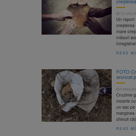
creşterea
Unul dint
7 august 2026
fost semnat (FOTO)
13 iulie 
Trafic bl
7 august 2026
Un raport 
medicale
creşterea 
mare creşt
măsuri ac
înregistra
READ M
FOTO Cru
aruncat 
5 februar
Cruzime gr
moarte cum
un sac pe 
marginea d
chinuit că
READ M