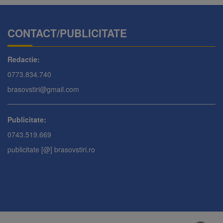
CONTACT/PUBLICITATE
Redactie:
0773.834.740
brasovstiri@gmail.com
Publicitate:
0743.519.669
publicitate [@] brasovstiri.ro