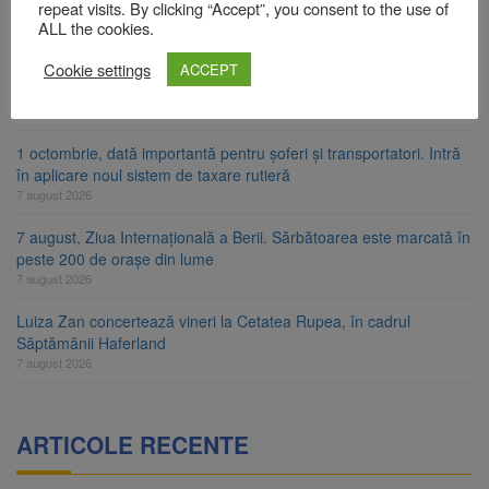
consumatori de energie
repeat visits. By clicking “Accept”, you consent to the use of
ALL the cookies.
7 august 2026
Cookie settings
FIDELIS VIII: Investiții în lei și euro, cu dobânzi neimpozabile de
ACCEPT
până la 7,50%
7 august 2026
1 octombrie, dată importantă pentru șoferi și transportatori. Intră
în aplicare noul sistem de taxare rutieră
7 august 2026
7 august, Ziua Internațională a Berii. Sărbătoarea este marcată în
peste 200 de orașe din lume
7 august 2026
Luiza Zan concertează vineri la Cetatea Rupea, în cadrul
Săptămânii Haferland
7 august 2026
ARTICOLE RECENTE