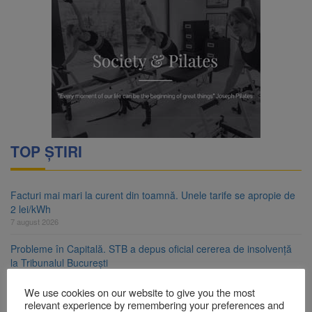
TOP ȘTIRI
Facturi mai mari la curent din toamnă. Unele tarife se apropie de
2 lei/kWh
7 august 2026
Probleme în Capitală. STB a depus oficial cererea de insolvență
la Tribunalul București
7 august 2026
We use cookies on our website to give you the most
Guvernul pregătește posibile limitări de consum pentru marii
relevant experience by remembering your preferences and