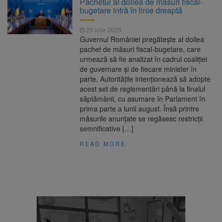
Pachetul al doilea de măsuri fiscal-
7,50%
bugetare intră în linie dreaptă
1 octombrie, dată importantă
7 august 2026
pentru șoferi și transportatori. Intră în aplicare
28 iulie 2025
noul sistem de taxare rutieră
Guvernul României pregătește al doilea
7 august, Ziua Internațională
7 august 2026
pachet de măsuri fiscal-bugetare, care
a Berii. Sărbătoarea este marcată în peste
urmează să fie analizat în cadrul coaliției
200 de orașe din lume
de guvernare și de fiecare minister în
Facturi mai mari la curent din
7 august 2026
parte. Autoritățile intenționează să adopte
toamnă. Unele tarife se apropie de 2 lei/kWh
acest set de reglementări până la finalul
săptămânii, cu asumare în Parlament în
prima parte a lunii august. Însă printre
măsurile anunțate se regăsesc restricții
semnificative […]
READ MORE