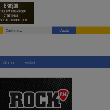
Caută
după:
Diverse
Trenduri
lui”, pe 2 octombrie
alele pe cărbune
 merge la promulgare
între 14 și 16 august