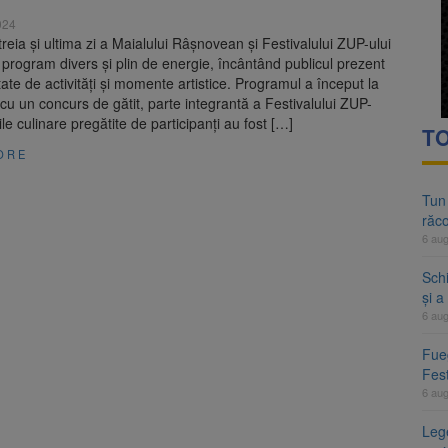
024
reia și ultima zi a Maialului Râșnovean și Festivalului ZUP-ului
program divers și plin de energie, încântând publicul prezent
tate de activități și momente artistice. Programul a început la
cu un concurs de gătit, parte integrantă a Festivalului ZUP-
iile culinare pregătite de participanți au fost […]
TO
ORE
Tun
răco
6 au
Sch
și a
6 au
Fueg
Fest
6 au
Leg