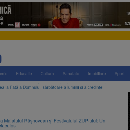
omic
Educatie
Cultura
Sanatate
Imobiliare
Sport
a la Față a Domnului, sărbătoare a luminii și a credinței
e la Zărnești. Recital special pe scena Festivalului „Ecoul Pietrei Craiu
arbonizării, adoptată după dezbateri aprinse. Ce se întâmplă cu centr
egrității, adoptată de Senat cu amendamentele PSD și AUR. Proiectul
n SUA și Cuba vin la Brașov Jazz & Blues Festival. Ediția a 14-a are loc 
padă transformat în perdea de apă, pentru răcorirea brașovenilor
 a Maialului Râșnovean și Festivalului ZUP-ului: Un
ctaculos