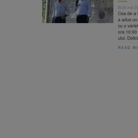
26 mai 2
Cea de-a t
a adus un 
cu o varie
ora 10:00 
ului. Delic
READ M