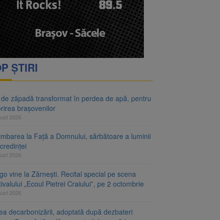
P ȘTIRI
 de zăpadă transformat în perdea de apă, pentru
rirea brașovenilor
gust 2026
imbarea la Față a Domnului, sărbătoare a luminii
 credinței
gust 2026
o vine la Zărnești. Recital special pe scena
ivalului „Ecoul Pietrei Craiului”, pe 2 octombrie
gust 2026
ea decarbonizării, adoptată după dezbateri