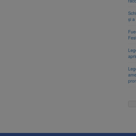
răco
Sch
și a
Fueg
Fest
Leg
apr
Lege
ame
pro