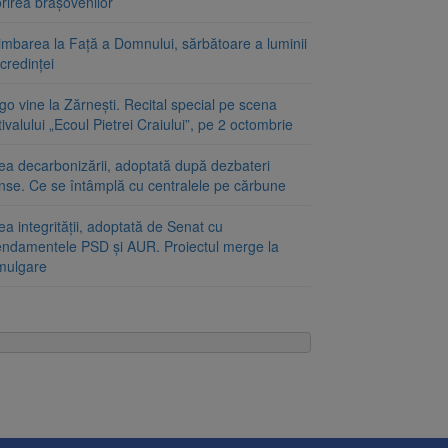
rirea brașovenilor
imbarea la Față a Domnului, sărbătoare a luminii
 credinței
o vine la Zărnești. Recital special pe scena
ivalului „Ecoul Pietrei Craiului”, pe 2 octombrie
ea decarbonizării, adoptată după dezbateri
inse. Ce se întâmplă cu centralele pe cărbune
a integrității, adoptată de Senat cu
ndamentele PSD și AUR. Proiectul merge la
mulgare