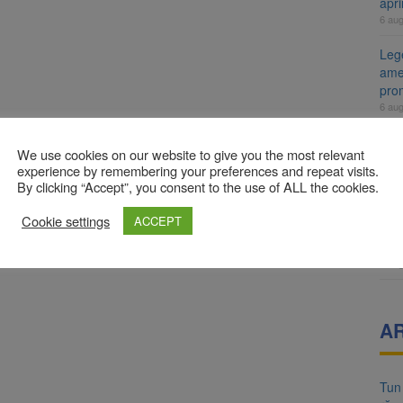
apr
6 au
Lege
ame
pro
6 au
Arti
We use cookies on our website to give you the most relevant
Fest
experience by remembering your preferences and repeat visits.
6 au
By clicking “Accept”, you consent to the use of ALL the cookies.
Uni
Cookie settings
ACCEPT
mili
îng
6 au
A
Tun