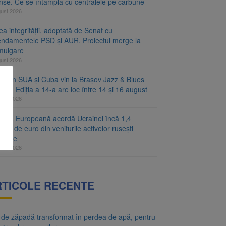
inse. Ce se întâmplă cu centralele pe cărbune
gust 2026
a integrității, adoptată de Senat cu
ndamentele PSD și AUR. Proiectul merge la
mulgare
gust 2026
ști din SUA și Cuba vin la Brașov Jazz & Blues
ival. Ediția a 14-a are loc între 14 și 16 august
gust 2026
unea Europeană acordă Ucrainei încă 1,4
arde de euro din veniturile activelor rusești
hețate
gust 2026
RTICOLE RECENTE
 de zăpadă transformat în perdea de apă, pentru