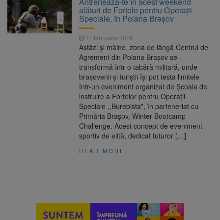
Antrenează-te în acest weekend
alături de Forțele pentru Operații
Fuego vine la Zărnești.
6 august 2026
Speciale, în Poiana Brașov
Recital special pe scena Festivalului „Ecoul
Pietrei Craiului”, pe 2 octombrie
14 februarie 2026
Legea decarbonizării,
6 august 2026
Astăzi și mâine, zona de lângă Centrul de
adoptată după dezbateri aprinse. Ce se
Agrement din Poiana Brașov se
întâmplă cu centralele pe cărbune
transformă într-o tabără militară, unde
Parcarea de pe Valea Cetății
6 august 2026
brașovenii și turiștii își pot testa limitele
din Râșnov va fi modernizată. Contract de
într-un eveniment organizat de Școala de
aproape 6 milioane de lei
instruire a Forțelor pentru Operații
Speciale ,,Burebista”, în parteneriat cu
Primăria Brașov, Winter Bootcamp
Challenge. Acest concept de eveniment
sportiv de elită, dedicat tuturor […]
READ MORE