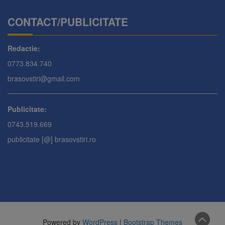
CONTACT/PUBLICITATE
Redactie:
0773.834.740
brasovstiri@gmail.com
Publicitate:
0743.519.669
publicitate [@] brasovstiri.ro
Powered by
WordPress
|
Bootstrap Themes