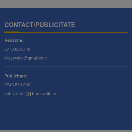
CONTACT/PUBLICITATE
Redactie:
0773.834.740
brasovstiri@gmail.com
Publicitate:
0743.519.669
publicitate [@] brasovstiri.ro