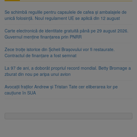
Se schimbă regulile pentru capsulele de cafea și ambalajele de
unică folosință. Noul regulament UE se aplică din 12 august
Carte electronică de identitate gratuită până pe 29 august 2026.
Guvernul menține finanțarea prin PNRR
Zece troițe istorice din Șcheii Brașovului vor fi restaurate.
Contractul de finanțare a fost semnat
La 97 de ani, a doborât propriul record mondial. Betty Bromage a
zburat din nou pe aripa unui avion
Avocații fraților Andrew și Tristan Tate cer eliberarea lor pe
cauțiune în SUA