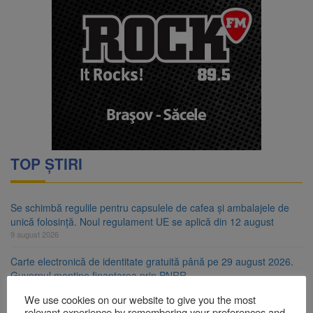
TOP ȘTIRI
Se schimbă regulile pentru capsulele de cafea și ambalajele de
unică folosință. Noul regulament UE se aplică din 12 august
9 august 2026
Carte electronică de identitate gratuită până pe 29 august 2026.
Guvernul menține finanțarea prin PNRR
9 august 2026
We use cookies on our website to give you the most
relevant experience by remembering your preferences and