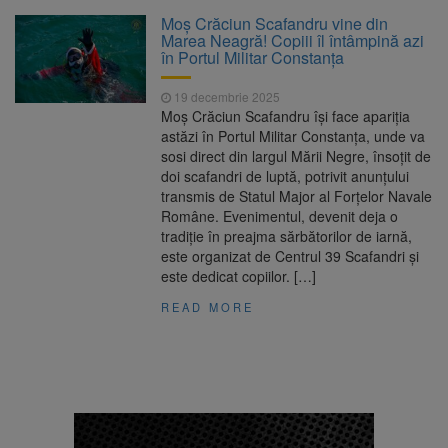
La 97 de ani, a doborât
9 august 2026
Moș Crăciun Scafandru vine din
propriul record mondial. Betty Bromage a
Marea Neagră! Copiii îl întâmpină azi
zburat din nou pe aripa unui avion
în Portul Militar Constanța
Avocații fraților Andrew și
9 august 2026
19 decembrie 2025
Tristan Tate cer eliberarea lor pe cauțiune în
Moș Crăciun Scafandru își face apariția
SUA
astăzi în Portul Militar Constanța, unde va
sosi direct din largul Mării Negre, însoțit de
Se schimbă examenul de
8 august 2026
doi scafandri de luptă, potrivit anunțului
medic specialist. Subiecte unice în toată țara,
transmis de Statul Major al Forțelor Navale
aceeași oră și același barem
Române. Evenimentul, devenit deja o
tradiție în preajma sărbătorilor de iarnă,
Se schimbă regulile pentru
9 august 2026
este organizat de Centrul 39 Scafandri și
capsulele de cafea și ambalajele de unică
este dedicat copiilor. […]
folosință. Noul regulament UE se aplică din 12
august
READ MORE