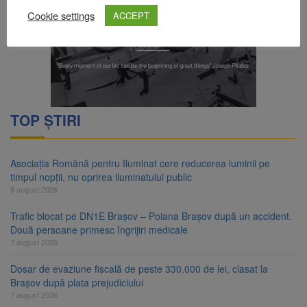
Cookie settings
ACCEPT
TOP ȘTIRI
Asociația Română pentru Iluminat cere reducerea luminii pe
timpul nopții, nu oprirea iluminatului public
8 august 2026
Trafic blocat pe DN1E Brașov – Poiana Brașov după un accident.
Două persoane primesc îngrijiri medicale
7 august 2026
Dosar de evaziune fiscală de peste 330.000 de lei, clasat la
Brașov după plata prejudiciului
7 august 2026