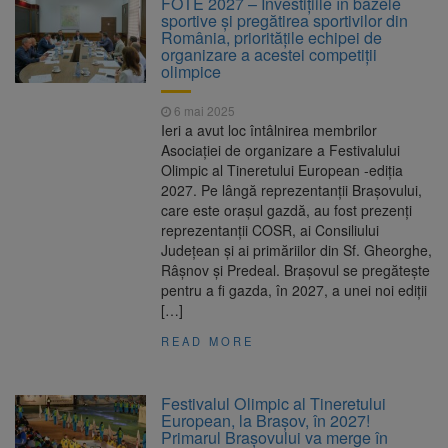
FOTE 2027 – Investițiile în bazele
Motivul: platforme de gunoi neigienizate
sportive și pregătirea sportivilor din
Clădirile Duplex de lângă
7 august 2026
România, prioritățile echipei de
Piața Star din Brașov au fost demolate
organizare a acestei competiții
olimpice
Platforma Belvedere de pe
7 august 2026
Tâmpa intră în renovare. Contract de peste 1
6 mai 2025
milion de lei și termen de trei luni
Ieri a avut loc întâlnirea membrilor
Asociația Română pentru
8 august 2026
Asociației de organizare a Festivalului
Iluminat cere reducerea luminii pe timpul
Olimpic al Tineretului European -ediția
nopții, nu oprirea iluminatului public
2027. Pe lângă reprezentanții Brașovului,
care este orașul gazdă, au fost prezenți
reprezentanții COSR, ai Consiliului
Județean și ai primăriilor din Sf. Gheorghe,
Râșnov și Predeal. Brașovul se pregătește
pentru a fi gazda, în 2027, a unei noi ediții
[…]
READ MORE
Festivalul Olimpic al Tineretului
European, la Brașov, în 2027!
Primarul Brașovului va merge în