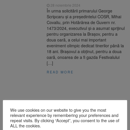
28 noiembrie 2024
În urma solicitării primarului George
Scripcaru și a președintelui COSR, Mihai
Covaliu, prin Hotărârea de Guvern nr.
1473/2024, executivul și-a asumat sprijinul
pentru organizarea la Brașov, pentru a
doua oară, a celui mai important
eveniment olimpic dedicat tinerilor până la
18 ani. Brașovul a obținut, pentru a doua
oară, onoarea de a fi gazda Festivalului
[…]
READ MORE
We use cookies on our website to give you the most
relevant experience by remembering your preferences and
repeat visits. By clicking “Accept”, you consent to the use of
ALL the cookies.