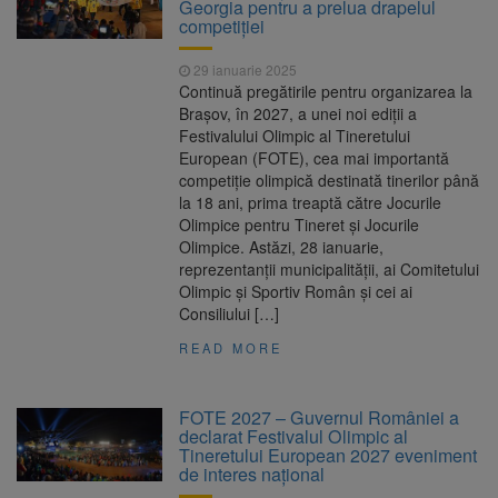
Georgia pentru a prelua drapelul
competiției
29 ianuarie 2025
Continuă pregătirile pentru organizarea la
Brașov, în 2027, a unei noi ediții a
Festivalului Olimpic al Tineretului
European (FOTE), cea mai importantă
competiție olimpică destinată tinerilor până
la 18 ani, prima treaptă către Jocurile
Olimpice pentru Tineret și Jocurile
Olimpice. Astăzi, 28 ianuarie,
reprezentanții municipalității, ai Comitetului
Olimpic și Sportiv Român și cei ai
Consiliului […]
READ MORE
FOTE 2027 – Guvernul României a
declarat Festivalul Olimpic al
Tineretului European 2027 eveniment
de interes național