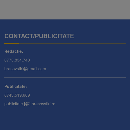
CONTACT/PUBLICITATE
Redactie:
0773.834.740
brasovstiri@gmail.com
Publicitate:
0743.519.669
publicitate [@] brasovstiri.ro