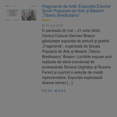
La 97 de ani, a doborât
9 august 2026
Fragmente de Artă: Expoziția Elevilor
propriul record mondial. Betty Bromage a
Școlii Populare de Arte și Meserii
zburat din nou pe aripa unui avion
„Tiberiu Brediceanu”
Avocații fraților Andrew și
9 august 2026
28 mai 2024
Tristan Tate cer eliberarea lor pe cauțiune în
În perioada 22 mai – 21 iunie 2024,
SUA
Centrul Cultural German Brașov
găzduiește expoziția de pictură și grafică
Se schimbă examenul de
8 august 2026
„Fragmente”, organizată de Școala
medic specialist. Subiecte unice în toată țara,
Populară de Arte și Meserii „Tiberiu
aceeași oră și același barem
Brediceanu” Brașov. Lucrările expuse sunt
realizate de elevii coordonați de
Se schimbă regulile pentru
9 august 2026
profesoarele Roxana Orghidan și Roxana
capsulele de cafea și ambalajele de unică
Ferenț și cuprind o selecție de creații
folosință. Noul regulament UE se aplică din 12
reprezentative. Expoziția explorează
august
diverse tehnici […]
READ MORE