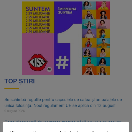
TOP ȘTIRI
Se schimbă regulile pentru capsulele de cafea și ambalajele de
unică folosință. Noul regulament UE se aplică din 12 august
9 august 2026
Carte electronică de identitate gratuită până pe 29 august 2026.
Guvernul menține finanțarea prin PNRR