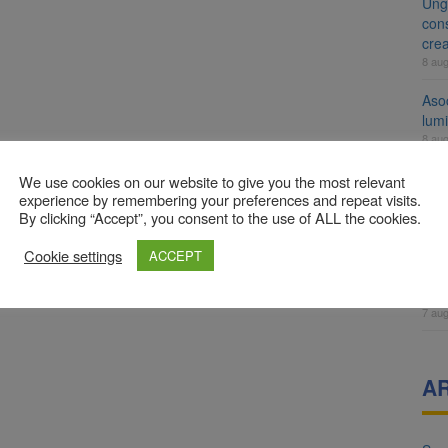
Ung
cons
cre
8 au
Aso
lumi
8 au
Tra
We use cookies on our website to give you the most relevant
un a
experience by remembering your preferences and repeat visits.
By clicking “Accept”, you consent to the use of ALL the cookies.
med
7 au
Cookie settings
ACCEPT
Dosa
clas
7 au
A