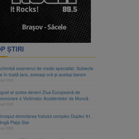
rimesc îngrijiri
oră și același barem
P ȘTIRI
schimbă examenul de medic specialist. Subiecte
e în toată țara, aceeași oră și același barem
gust 2026
ugust ar putea deveni Ziua Europeană de
emorare a Victimelor Accidentelor de Muncă
gust 2026
început demolarea fostului complex Duplex 91,
ângă Piața Star
gust 2026