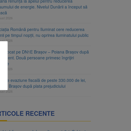
aria renunță la apelul pentru reducerea
umului de energie. Nivelul Dunării a început să
ască
gust 2026
ciația Română pentru Iluminat cere reducerea
nii pe timpul nopții, nu oprirea iluminatului public
gust 2026
fic blocat pe DN1E Brașov – Poiana Brașov după
ccident. Două persoane primesc îngrijiri
icale
gust 2026
r de evaziune fiscală de peste 330.000 de lei,
at la Brașov după plata prejudiciului
gust 2026
RTICOLE RECENTE