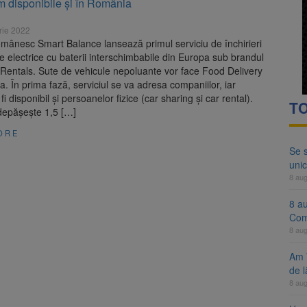
m disponibile și în România
ocat pe DN1E Brașov – Poiana Brașov după un accident. Două persoane p
rie 2022
ă examenul de medic specialist. Subiecte unice în toată țara, aceeași 
mânesc Smart Balance lansează primul serviciu de închirieri
e electrice cu baterii interschimbabile din Europa sub brandul
 Rentals. Sute de vehicule nepoluante vor face Food Delivery
. În prima fază, serviciul se va adresa companiilor, iar
 fi disponibil și persoanelor fizice (car sharing și car rental).
TO
 depăşeşte 1,5 […]
ORE
Se 
unic
8 au
8 a
Com
8 au
Am 
de l
8 au