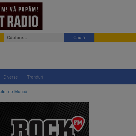
Caută
după:
Diverse
Trenduri
telor de Muncă
ii a început să crească
rea iluminatului public