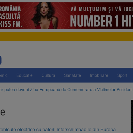
omic
Educatie
Cultura
Sanatate
Imobiliare
Sport
 ar putea deveni Ziua Europeană de Comemorare a Victimelor Acciden
t demolarea fostului complex Duplex 91, de lângă Piața Star
ce
enunță la apelul pentru reducerea consumului de energie. Nivelul Dunăr
 Română pentru Iluminat cere reducerea luminii pe timpul nopții, nu opri
ehicule electrice cu baterii interschimbabile din Europa