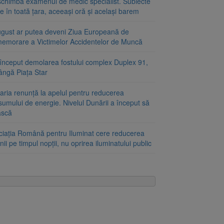
schimbă examenul de medic specialist. Subiecte
e în toată țara, aceeași oră și același barem
ugust ar putea deveni Ziua Europeană de
emorare a Victimelor Accidentelor de Muncă
început demolarea fostului complex Duplex 91,
ângă Piața Star
aria renunță la apelul pentru reducerea
umului de energie. Nivelul Dunării a început să
ască
ciația Română pentru Iluminat cere reducerea
nii pe timpul nopții, nu oprirea iluminatului public