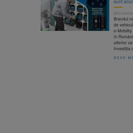
sunt acu
Trafic bl
7 august 2026
medicale
8 noiemb
Se schimb
8 august 2026
Brandul ro
de vehicul
e-Mobility
în România
ulterior va
Investiţia
READ M