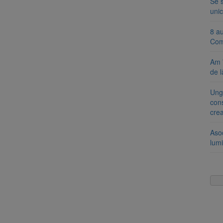
Se 
unic
8 a
Com
Am 
de l
Ung
cons
cre
Aso
lumi