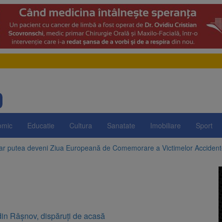
omic
Educatie
Cultura
Sanatate
Imobiliare
Sport
 ar putea deveni Ziua Europeană de Comemorare a Victimelor Acciden
t demolarea fostului complex Duplex 91, de lângă Piața Star
enunță la apelul pentru reducerea consumului de energie. Nivelul Dunăr
 Română pentru Iluminat cere reducerea luminii pe timpul nopții, nu opri
 din Râșnov, dispăruți de acasă