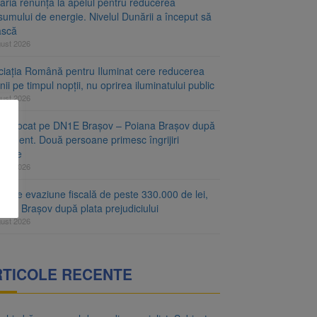
aria renunță la apelul pentru reducerea
umului de energie. Nivelul Dunării a început să
ască
gust 2026
ciația Română pentru Iluminat cere reducerea
nii pe timpul nopții, nu oprirea iluminatului public
gust 2026
fic blocat pe DN1E Brașov – Poiana Brașov după
ccident. Două persoane primesc îngrijiri
icale
gust 2026
r de evaziune fiscală de peste 330.000 de lei,
at la Brașov după plata prejudiciului
gust 2026
RTICOLE RECENTE