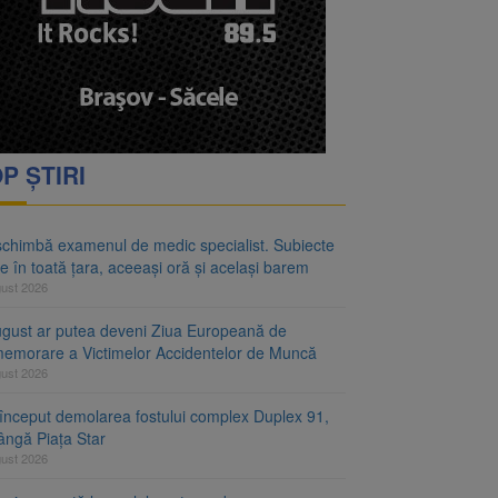
rimesc îngrijiri
oră și același barem
P ȘTIRI
schimbă examenul de medic specialist. Subiecte
e în toată țara, aceeași oră și același barem
gust 2026
ugust ar putea deveni Ziua Europeană de
emorare a Victimelor Accidentelor de Muncă
gust 2026
început demolarea fostului complex Duplex 91,
ângă Piața Star
gust 2026