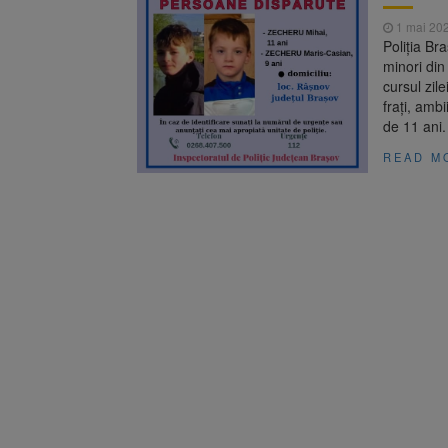
Trafic bl
7 august 2026
1 mai 20
medicale
Poliția Bra
Se schimb
8 august 2026
minori din
cursul zile
frați, ambi
de 11 ani
READ M