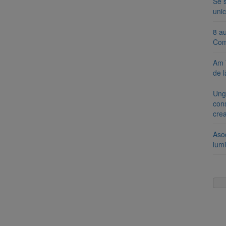
Se 
unic
8 a
Com
Am 
de l
Ung
cons
cre
Aso
lumi