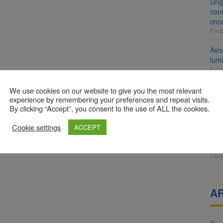
Ung
cons
cre
8 au
Aso
lumi
8 au
Tra
We use cookies on our website to give you the most relevant
un a
experience by remembering your preferences and repeat visits.
By clicking “Accept”, you consent to the use of ALL the cookies.
med
7 au
Cookie settings
ACCEPT
Dosa
clas
7 au
A