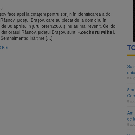
ocat pe DN1E Brașov – Poiana Brașov după un accident. Două persoane p
26
șov face apel la cetățeni pentru sprijin în identificarea a doi
ă examenul de medic specialist. Subiecte unice în toată țara, aceeași 
 Râșnov, județul Brașov, care au plecat de la domiciliu în
i de 30 aprilie, în jurul orei 12:00, și nu au mai revenit. Cei doi
i din orașul Râșnov, județul Brașov, sunt: –𝗭𝗲𝗰𝗵𝗲𝗿𝘂 𝗠𝗶𝗵𝗮𝗶,
. Semnalmente: înălțime […]
TO
ORE
Se 
unic
8 au
8 a
Com
8 au
Am 
de l
8 au