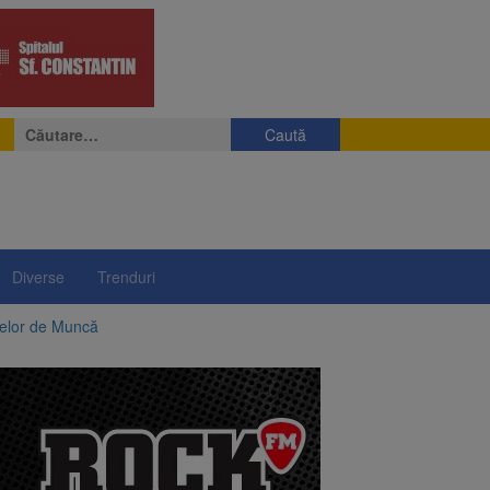
Caută
după:
Diverse
Trenduri
telor de Muncă
ii a început să crească
rea iluminatului public