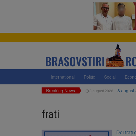
International
Politic
Social
Econ
Breaking News
8 august
8 august 2026
Am începu
8 august 2026
frati
Ungaria r
8 august 2026
Asociația
8 august 2026
Doi frați