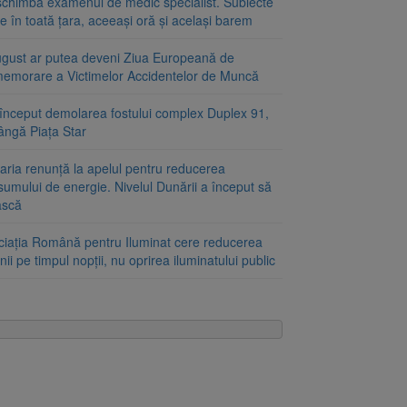
schimbă examenul de medic specialist. Subiecte
e în toată țara, aceeași oră și același barem
ugust ar putea deveni Ziua Europeană de
emorare a Victimelor Accidentelor de Muncă
început demolarea fostului complex Duplex 91,
ângă Piața Star
aria renunță la apelul pentru reducerea
umului de energie. Nivelul Dunării a început să
ască
ciația Română pentru Iluminat cere reducerea
nii pe timpul nopții, nu oprirea iluminatului public