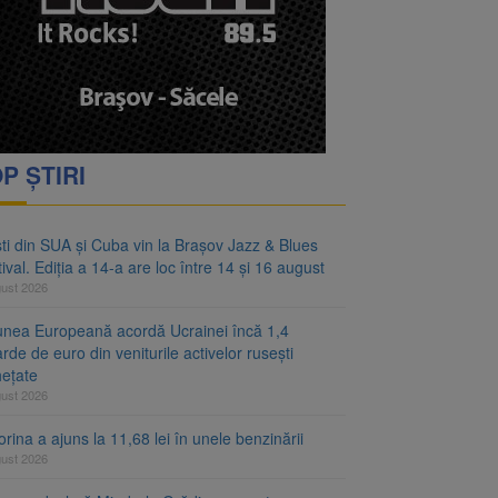
mărfuri, printre cei mai
între 14 și 16 august
P ȘTIRI
ști din SUA și Cuba vin la Brașov Jazz & Blues
ival. Ediția a 14-a are loc între 14 și 16 august
gust 2026
unea Europeană acordă Ucrainei încă 1,4
arde de euro din veniturile activelor rusești
hețate
gust 2026
rina a ajuns la 11,68 lei în unele benzinării
gust 2026