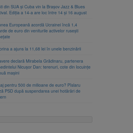
ști din SUA și Cuba vin la Brașov Jazz & Blues
ival. Ediția a 14-a are loc între 14 și 16 august
unea Europeană acordă Ucrainei încă 1,4
arde de euro din veniturile activelor rusești
hețate
rina a ajuns la 11,68 lei în unele benzinării
avere declară Mirabela Grădinaru, partenera
edintelui Nicușor Dan: terenuri, cote din locuințe
două mașini
caj pentru 500 de milioane de euro? Pîslaru
ză PSD după suspendarea unei hotărâri de
ern