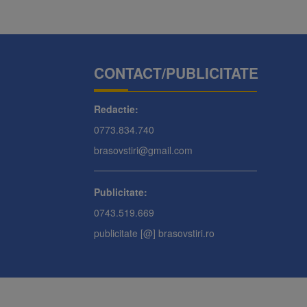
CONTACT/PUBLICITATE
Redactie:
0773.834.740
brasovstiri@gmail.com
Publicitate:
0743.519.669
publicitate [@] brasovstiri.ro