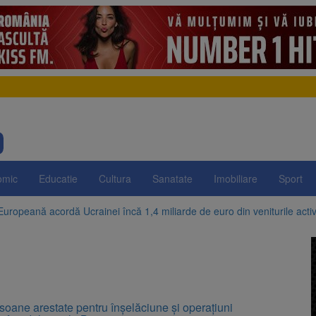
omic
Educatie
Cultura
Sanatate
Imobiliare
Sport
uropeană acordă Ucrainei încă 1,4 miliarde de euro din veniturile activ
a ajuns la 11,68 lei în unele benzinării
declară Mirabela Grădinaru, partenera președintelui Nicușor Dan: terenu
ntru 500 de milioane de euro? Pîslaru acuză PSD după suspendarea un
oane arestate pentru înşelăciune şi operaţiuni