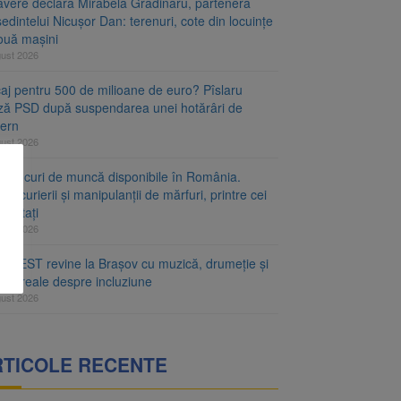
avere declară Mirabela Grădinaru, partenera
edintelui Nicușor Dan: terenuri, cote din locuințe
două mașini
gust 2026
caj pentru 500 de milioane de euro? Pîslaru
ză PSD după suspendarea unei hotărâri de
ern
gust 2026
de locuri de muncă disponibile în România.
rii, curierii și manipulanții de mărfuri, printre cei
căutați
gust 2026
A FEST revine la Brașov cu muzică, drumeție și
ști reale despre incluziune
gust 2026
RTICOLE RECENTE