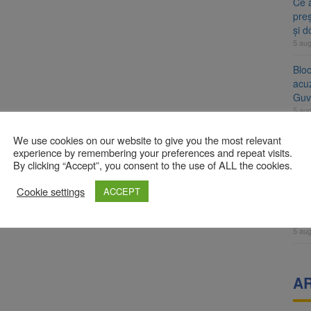
Ce 
preș
și 
5 au
Blo
acu
Guv
5 au
Mii 
We use cookies on our website to give you the most relevant
Șofe
experience by remembering your preferences and repeat visits.
By clicking “Accept”, you consent to the use of ALL the cookies.
mai 
5 au
Cookie settings
ACCEPT
BIM
pove
5 au
A