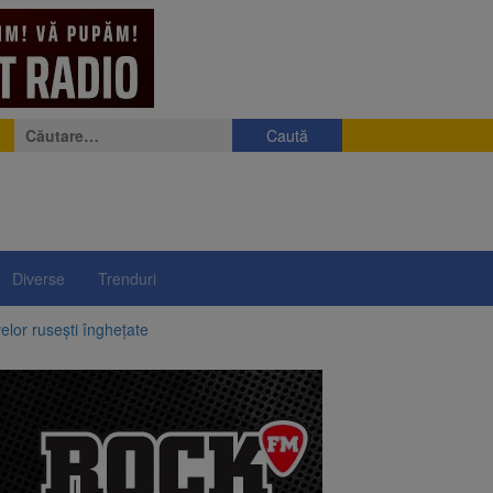
Caută
după:
Diverse
Trenduri
elor rusești înghețate
ri, cote din locuințe și
ei hotărâri de Guvern