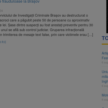
e frauduloase la Braşov
uri de muncă disponibile în România. Șoferii, curierii și manipulanții de 
024
n SUA și Cuba vin la Brașov Jazz & Blues Festival. Ediția a 14-a are loc 
Serviciului de Investigații Criminale Brașov au destructurat o
escroci care a păgubit peste 50 de persoane cu aproximativ
 lei. Șase dintre suspecți au fost arestați preventiv pentru 30
ar unul se află sub control judiciar. Gruparea infracțională
in trimiterea de mesaje text false, prin care victimele erau […]
TO
ORE
Arti
Fest
6 au
Uni
mili
îng
6 au
Moto
6 au