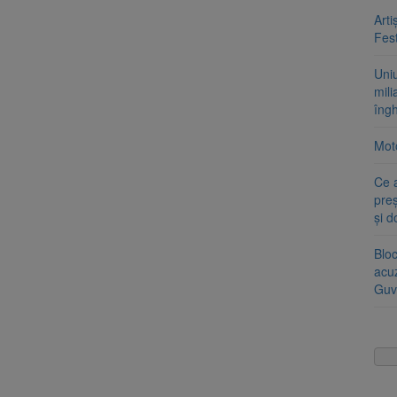
Arti
Fest
Uni
mili
îng
Moto
Ce 
preș
și 
Blo
acu
Guv