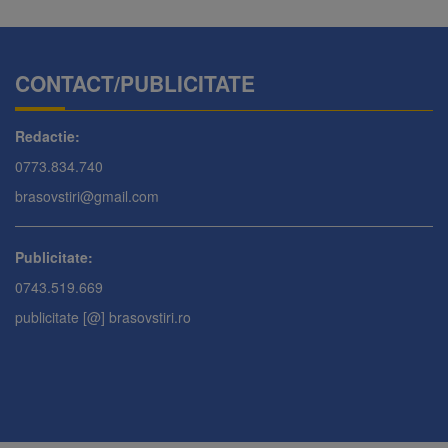
CONTACT/PUBLICITATE
Redactie:
0773.834.740
brasovstiri@gmail.com
Publicitate:
0743.519.669
publicitate [@] brasovstiri.ro