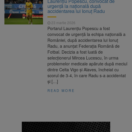
Laurențiu Popescu, convocat de
Nivelul Dunării a început să crească
urgență la națională după
Asociația Română pentru
8 august 2026
accidentarea lui Ionuț Radu
Iluminat cere reducerea luminii pe timpul
nopții, nu oprirea iluminatului public
23 martie 2026
Trafic blocat pe DN1E Brașov
7 august 2026
Portarul Laurențiu Popescu a fost
– Poiana Brașov după un accident. Două
convocat de urgență la echipa națională a
persoane primesc îngrijiri medicale
României, după accidentarea lui Ionuț
Se schimbă examenul de
8 august 2026
Radu, a anunțat Federația Română de
medic specialist. Subiecte unice în toată țara,
Fotbal. Decizia a fost luată de
aceeași oră și același barem
selecționerul Mircea Lucescu, în urma
problemelor medicale apărute după meciul
dintre Celta Vigo și Alaves, încheiat cu
scorul de 3-4, în care Radu s-a accidentat
și […]
READ MORE