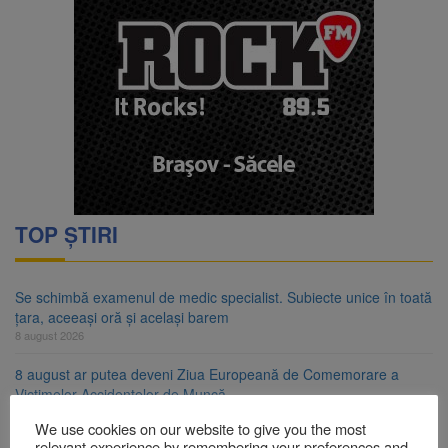
TOP ȘTIRI
Se schimbă examenul de medic specialist. Subiecte unice în toată
țara, aceeași oră și același barem
8 august 2026
8 august ar putea deveni Ziua Europeană de Comemorare a
Victimelor Accidentelor de Muncă
8 august 2026
We use cookies on our website to give you the most
relevant experience by remembering your preferences and