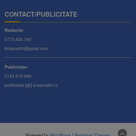
CONTACT/PUBLICITATE
Redactie:
0773.834.740
brasovstiri@gmail.com
Publicitate:
0743.519.669
publicitate [@] brasovstiri.ro
Powered by
WordPress
|
Bootstrap Themes