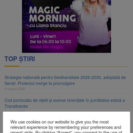
TOP ȘTIRI
Strategia națională pentru biodiversitate 2026-2030, adoptată de
Senat. Proiectul merge la promulgare
6 august 2026
Cod portocaliu de vijelii și averse torențiale în jumătatea estică a
Transilvaniei
6 august 2026
We use cookies on our website to give you the most
Bărbat din Victoria, reținut după ce și-ar fi agresat soția de două
relevant experience by remembering your preferences and
ori în câteva zile
repeat visits. By clicking “Accept”, you consent to the use of