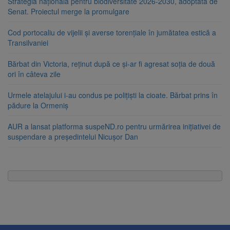
Strategia națională pentru biodiversitate 2026-2030, adoptată de
Senat. Proiectul merge la promulgare
Cod portocaliu de vijelii și averse torențiale în jumătatea estică a
Transilvaniei
Bărbat din Victoria, reținut după ce și-ar fi agresat soția de două
ori în câteva zile
Urmele atelajului i-au condus pe polițiști la cioate. Bărbat prins în
pădure la Ormeniș
AUR a lansat platforma suspeND.ro pentru urmărirea inițiativei de
suspendare a președintelui Nicușor Dan