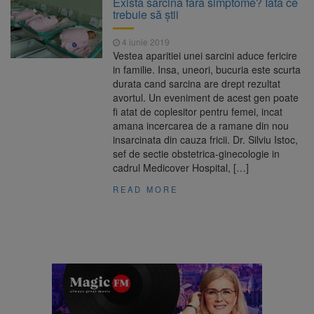
Există sarcină fără simptome? Iată ce
Ormeniș
trebuie să ştii
AUR a lansat platforma
6 august 2026
suspeND.ro pentru urmărirea inițiativei de
4 iunie 2019
suspendare a președintelui Nicușor Dan
Vestea aparitiei unei sarcini aduce fericire
Înalta Curte analizează
6 august 2026
in familie. Insa, uneori, bucuria este scurta
dosarul lui Călin Georgescu și Horațiu Potra.
durata cand sarcina are drept rezultat
Judecătorii decid dacă începe procesul
avortul. Un eveniment de acest gen poate
Strategia națională pentru
6 august 2026
fi atat de coplesitor pentru femei, incat
biodiversitate 2026-2030, adoptată de Senat.
amana incercarea de a ramane din nou
Proiectul merge la promulgare
insarcinata din cauza fricii. Dr. Silviu Istoc,
sef de sectie obstetrica-ginecologie in
cadrul Medicover Hospital, […]
READ MORE