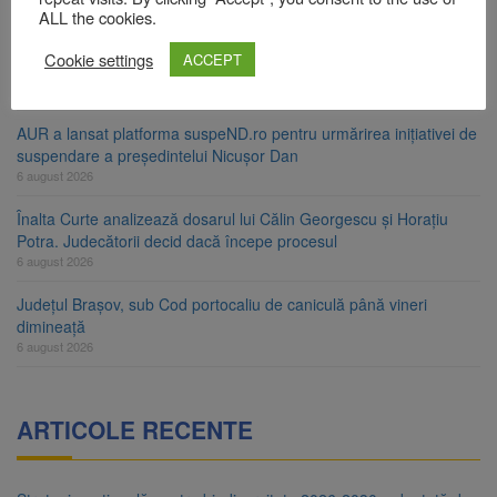
6 august 2026
ALL the cookies.
Urmele atelajului i-au condus pe polițiști la cioate. Bărbat prins în
Cookie settings
ACCEPT
pădure la Ormeniș
6 august 2026
AUR a lansat platforma suspeND.ro pentru urmărirea inițiativei de
suspendare a președintelui Nicușor Dan
6 august 2026
Înalta Curte analizează dosarul lui Călin Georgescu și Horațiu
Potra. Judecătorii decid dacă începe procesul
6 august 2026
Județul Brașov, sub Cod portocaliu de caniculă până vineri
dimineață
6 august 2026
ARTICOLE RECENTE