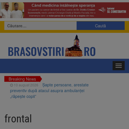
Caută
după:
Toggl
navig
Breaking News
Șapte persoane, arestate
10 august 2026
preventiv după atacul asupra ambulanței
„răpește copii”
A căzut aproximativ 10 metri
10 august 2026
în Piatra Craiului. Turist salvat de Salvamont
frontal
Zărnești