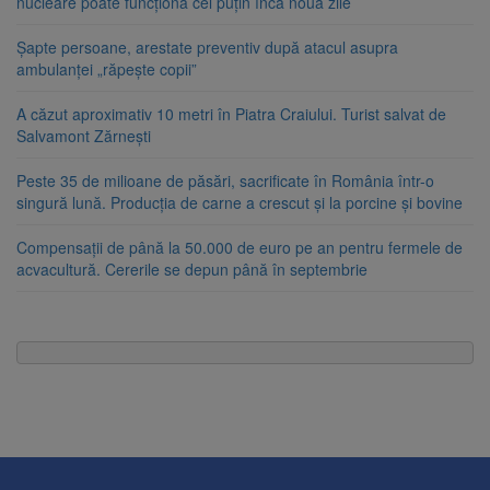
nucleare poate funcționa cel puțin încă nouă zile
Șapte persoane, arestate preventiv după atacul asupra
ambulanței „răpește copii”
A căzut aproximativ 10 metri în Piatra Craiului. Turist salvat de
Salvamont Zărnești
Peste 35 de milioane de păsări, sacrificate în România într-o
singură lună. Producția de carne a crescut și la porcine și bovine
Compensații de până la 50.000 de euro pe an pentru fermele de
acvacultură. Cererile se depun până în septembrie