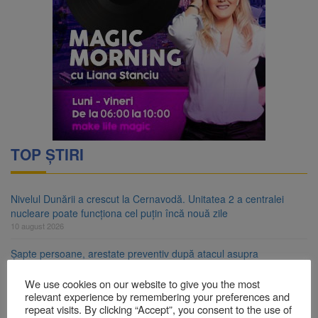
TOP ȘTIRI
Nivelul Dunării a crescut la Cernavodă. Unitatea 2 a centralei
nucleare poate funcționa cel puțin încă nouă zile
10 august 2026
Șapte persoane, arestate preventiv după atacul asupra
ambulanței „răpește copii”
10 august 2026
We use cookies on our website to give you the most
relevant experience by remembering your preferences and
A căzut aproximativ 10 metri în Piatra Craiului. Turist salvat de
repeat visits. By clicking “Accept”, you consent to the use of