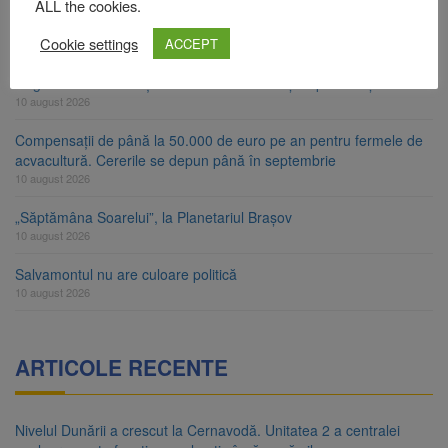
ALL the cookies.
Salvamont Zărnești
10 august 2026
Cookie settings
ACCEPT
Peste 35 de milioane de păsări, sacrificate în România într-o
singură lună. Producția de carne a crescut și la porcine și bovine
10 august 2026
Compensații de până la 50.000 de euro pe an pentru fermele de
acvacultură. Cererile se depun până în septembrie
10 august 2026
„Săptămâna Soarelui”, la Planetariul Brașov
10 august 2026
Salvamontul nu are culoare politică
10 august 2026
ARTICOLE RECENTE
Nivelul Dunării a crescut la Cernavodă. Unitatea 2 a centralei