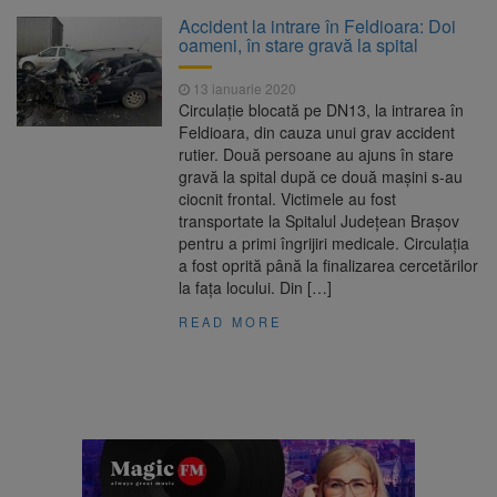
Peste 35 de milioane de
10 august 2026
Accident la intrare în Feldioara: Doi
păsări, sacrificate în România într-o singură
oameni, în stare gravă la spital
lună. Producția de carne a crescut și la
porcine și bovine
13 ianuarie 2020
Compensații de până la
10 august 2026
Circulație blocată pe DN13, la intrarea în
50.000 de euro pe an pentru fermele de
Feldioara, din cauza unui grav accident
acvacultură. Cererile se depun până în
rutier. Două persoane au ajuns în stare
septembrie
gravă la spital după ce două mașini s-au
„Săptămâna Soarelui”, la
10 august 2026
ciocnit frontal. Victimele au fost
Planetariul Brașov
transportate la Spitalul Județean Brașov
pentru a primi îngrijiri medicale. Circulația
a fost oprită până la finalizarea cercetărilor
Nivelul Dunării a crescut la
10 august 2026
la fața locului. Din […]
Cernavodă. Unitatea 2 a centralei nucleare
poate funcționa cel puțin încă nouă zile
READ MORE