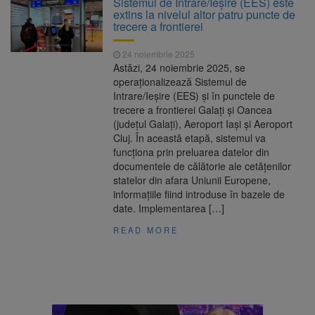
Sistemul de Intrare/Ieșire (EES) este
are loc între 14 și 16 august
extins la nivelul altor patru puncte de
Uniunea Europeană acordă
6 august 2026
trecere a frontierei
Ucrainei încă 1,4 miliarde de euro din
veniturile activelor rusești înghețate
24 noiembrie 2025
Motorina a ajuns la 11,68 lei
6 august 2026
Astăzi, 24 noiembrie 2025, se
în unele benzinării
operaționalizează Sistemul de
Intrare/Ieșire (EES) și în punctele de
Fuego vine la Zărnești.
6 august 2026
trecere a frontierei Galați și Oancea
Recital special pe scena Festivalului „Ecoul
(județul Galați), Aeroport Iași și Aeroport
Pietrei Craiului”, pe 2 octombrie
Cluj. În această etapă, sistemul va
funcționa prin preluarea datelor din
documentele de călătorie ale cetățenilor
statelor din afara Uniunii Europene,
informațiile fiind introduse în bazele de
date. Implementarea […]
READ MORE