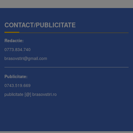
CONTACT/PUBLICITATE
Redactie:
0773.834.740
brasovstiri@gmail.com
Publicitate:
0743.519.669
publicitate [@] brasovstiri.ro