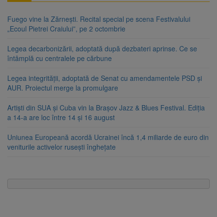
Fuego vine la Zărnești. Recital special pe scena Festivalului
„Ecoul Pietrei Craiului”, pe 2 octombrie
Legea decarbonizării, adoptată după dezbateri aprinse. Ce se
întâmplă cu centralele pe cărbune
Legea integrității, adoptată de Senat cu amendamentele PSD și
AUR. Proiectul merge la promulgare
Artiști din SUA și Cuba vin la Brașov Jazz & Blues Festival. Ediția
a 14-a are loc între 14 și 16 august
Uniunea Europeană acordă Ucrainei încă 1,4 miliarde de euro din
veniturile activelor rusești înghețate