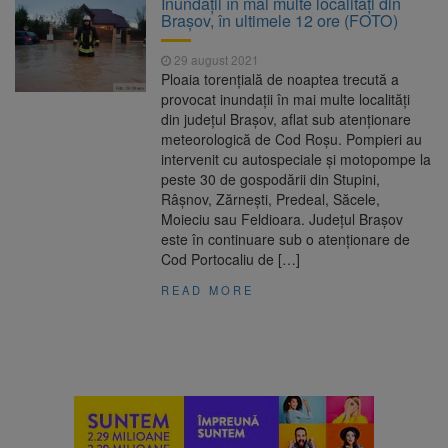
Inundații în mai multe localități din
7,50%
Brașov, în ultimele 12 ore (FOTO)
1 octombrie, dată importantă
7 august 2026
pentru șoferi și transportatori. Intră în aplicare
29 august 2021
noul sistem de taxare rutieră
Ploaia torențială de noaptea trecută a
7 august, Ziua Internațională
7 august 2026
provocat inundații în mai multe localități
a Berii. Sărbătoarea este marcată în peste
din județul Brașov, aflat sub atenționare
200 de orașe din lume
meteorologică de Cod Roșu. Pompieri au
Facturi mai mari la curent din
7 august 2026
intervenit cu autospeciale și motopompe la
toamnă. Unele tarife se apropie de 2 lei/kWh
peste 30 de gospodării din Stupini,
Râșnov, Zărnești, Predeal, Săcele,
Moieciu sau Feldioara. Județul Brașov
este în continuare sub o atenționare de
Cod Portocaliu de […]
READ MORE