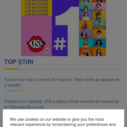
TOP ȘTIRI
Facturi mai mari la curent din toamnă. Unele tarife se apropie de
2 lei/kWh
7 august 2026
Probleme în Capitală. STB a depus oficial cererea de insolvență
la Tribunalul București
7 august 2026
We use cookies on our website to give you the most
Guvernul pregătește posibile limitări de consum pentru marii
relevant experience by remembering your preferences and