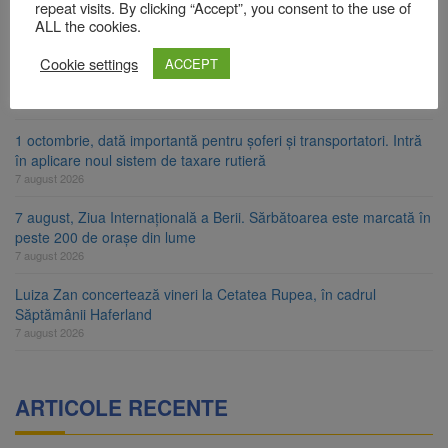
consumatori de energie
repeat visits. By clicking “Accept”, you consent to the use of
ALL the cookies.
7 august 2026
Cookie settings
FIDELIS VIII: Investiții în lei și euro, cu dobânzi neimpozabile de
ACCEPT
până la 7,50%
7 august 2026
1 octombrie, dată importantă pentru șoferi și transportatori. Intră
în aplicare noul sistem de taxare rutieră
7 august 2026
7 august, Ziua Internațională a Berii. Sărbătoarea este marcată în
peste 200 de orașe din lume
7 august 2026
Luiza Zan concertează vineri la Cetatea Rupea, în cadrul
Săptămânii Haferland
7 august 2026
ARTICOLE RECENTE