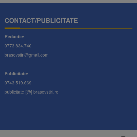
CONTACT/PUBLICITATE
Redactie:
0773.834.740
brasovstiri@gmail.com
Publicitate:
0743.519.669
publicitate [@] brasovstiri.ro