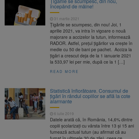
Țigările se scumpesc, din nou,
Ormeniș
începând de mâine!
AUR a lansat platforma
6 august 2026
suspeND.ro pentru urmărirea inițiativei de
31 martie 2021
suspendare a președintelui Nicușor Dan
Țigările se scumpesc, din nou! Joi, 1
Înalta Curte analizează
6 august 2026
aprilie 2021, va intra în vigoare o nouă
dosarul lui Călin Georgescu și Horațiu Potra.
majorare a accizelor la tutun, informează
Judecătorii decid dacă începe procesul
RADOR. Astfel, prețul țigărilor va crește în
Strategia națională pentru
6 august 2026
medie cu 50 de bani pe pachet. Acciza la
biodiversitate 2026-2030, adoptată de Senat.
ţigări a crescut deja de la 1 ianuarie 2021
Proiectul merge la promulgare
la 533,97 lei per mie, după ce la 1 […]
READ MORE
Statistică înfiorătoare. Consumul de
țigări în rândul copiilor se află la cote
alarmante
6 iulie 2019
Datele arată că, în România, 14,6% dintre
copiii şcolarizaţi cu vârsta între 13 şi 15 ani
fumează actual tutun (au afirmat că au
fumat în ultimele 30 de zile), ceea ce