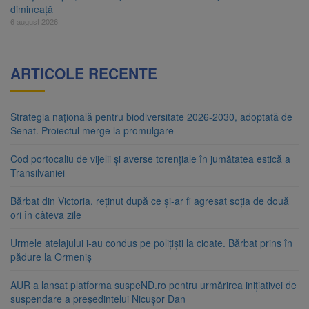
dimineață
6 august 2026
ARTICOLE RECENTE
Strategia națională pentru biodiversitate 2026-2030, adoptată de
Senat. Proiectul merge la promulgare
Cod portocaliu de vijelii și averse torențiale în jumătatea estică a
Transilvaniei
Bărbat din Victoria, reținut după ce și-ar fi agresat soția de două
ori în câteva zile
Urmele atelajului i-au condus pe polițiști la cioate. Bărbat prins în
pădure la Ormeniș
AUR a lansat platforma suspeND.ro pentru urmărirea inițiativei de
suspendare a președintelui Nicușor Dan