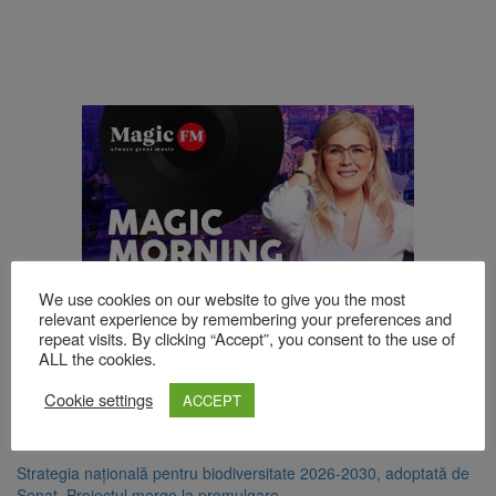
We use cookies on our website to give you the most
relevant experience by remembering your preferences and
repeat visits. By clicking “Accept”, you consent to the use of
ALL the cookies.
TOP ȘTIRI
Cookie settings
ACCEPT
Strategia națională pentru biodiversitate 2026-2030, adoptată de
Senat. Proiectul merge la promulgare