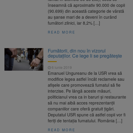
înseamnă că aproximativ 90.000 de copii
(90.699) din această categorie de vârstă
au şanse mari de a deveni în curând
fumători zilnici, iar 8,2% […]
READ MORE
Fumătorii, din nou în vizorul
deputaților. Ce lege li se pregătește
6 iunie 2019
Emanuel Ungureanu de la USR vrea să
modifice legea astfel încât reclamele sau
afişele care promovează fumatul să fie
interzise. Pe lângă aceste măsuri,
politicianul vrea ca in baruri şi restaurante
să nu mai aibă acces reprezentanţii
companiilor care oferă gratuit ţigări.
Deputatul USR spune că astfel copii vor fi
feriți de tentaţia fumatului. România […]
READ MORE