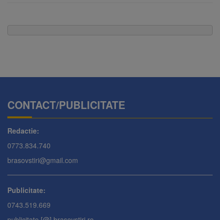
CONTACT/PUBLICITATE
Redactie:
0773.834.740
brasovstiri@gmail.com
Publicitate:
0743.519.669
publicitate [@] brasovstiri.ro