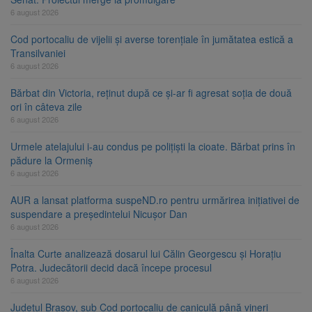
6 august 2026
Cod portocaliu de vijelii și averse torențiale în jumătatea estică a
Transilvaniei
6 august 2026
Bărbat din Victoria, reținut după ce și-ar fi agresat soția de două
ori în câteva zile
6 august 2026
Urmele atelajului i-au condus pe polițiști la cioate. Bărbat prins în
pădure la Ormeniș
6 august 2026
AUR a lansat platforma suspeND.ro pentru urmărirea inițiativei de
suspendare a președintelui Nicușor Dan
6 august 2026
Înalta Curte analizează dosarul lui Călin Georgescu și Horațiu
Potra. Judecătorii decid dacă începe procesul
6 august 2026
Județul Brașov, sub Cod portocaliu de caniculă până vineri