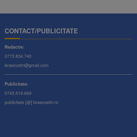
CONTACT/PUBLICITATE
Redactie:
0773.834.740
brasovstiri@gmail.com
Publicitate:
0743.519.669
publicitate [@] brasovstiri.ro