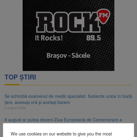
TOP ȘTIRI
Se schimbă examenul de medic specialist. Subiecte unice în toată
țara, aceeași oră și același barem
8 august 2026
8 august ar putea deveni Ziua Europeană de Comemorare a
Victimelor Accidentelor de Muncă
8 august 2026
We use cookies on our website to give you the most