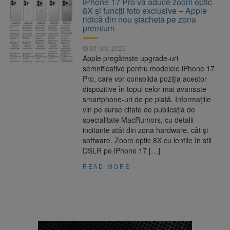
iPhone 17 Pro va aduce zoom optic
Nivelul Dunării a început să crească
8X și funcții foto exclusive – Apple
Asociația Română pentru
8 august 2026
ridică din nou ștacheta pe zona
Iluminat cere reducerea luminii pe timpul
premium
nopții, nu oprirea iluminatului public
Trafic blocat pe DN1E Brașov
7 august 2026
30 iulie 2025
– Poiana Brașov după un accident. Două
Apple pregătește upgrade-uri
persoane primesc îngrijiri medicale
semnificative pentru modelele iPhone 17
Se schimbă examenul de
8 august 2026
Pro, care vor consolida poziția acestor
medic specialist. Subiecte unice în toată țara,
dispozitive în topul celor mai avansate
aceeași oră și același barem
smartphone-uri de pe piață. Informațiile
vin pe surse citate de publicația de
specialitate MacRumors, cu detalii
incitante atât din zona hardware, cât și
software. Zoom optic 8X cu lentile în stil
DSLR pe iPhone 17 […]
READ MORE