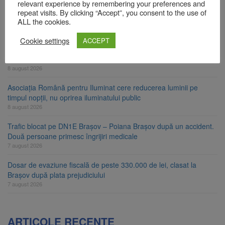
relevant experience by remembering your preferences and
Am început demolarea fostului complex Duplex 91, de lângă Piața
repeat visits. By clicking “Accept”, you consent to the use of
Star
ALL the cookies.
8 august 2026
Cookie settings
ACCEPT
Ungaria renunță la apelul pentru reducerea consumului de
energie. Nivelul Dunării a început să crească
8 august 2026
Asociația Română pentru Iluminat cere reducerea luminii pe
timpul nopții, nu oprirea iluminatului public
8 august 2026
Trafic blocat pe DN1E Brașov – Poiana Brașov după un accident.
Două persoane primesc îngrijiri medicale
7 august 2026
Dosar de evaziune fiscală de peste 330.000 de lei, clasat la
Brașov după plata prejudiciului
7 august 2026
ARTICOLE RECENTE