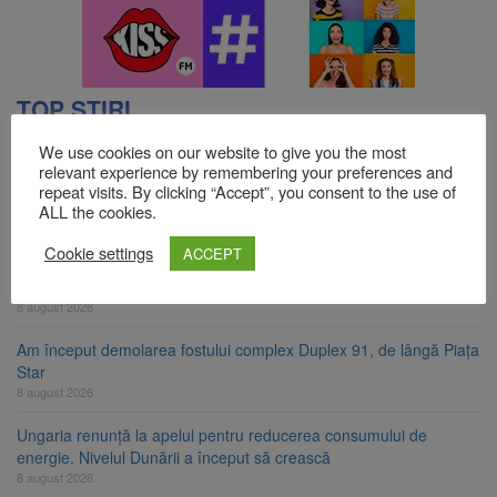
TOP ȘTIRI
We use cookies on our website to give you the most
relevant experience by remembering your preferences and
Se schimbă examenul de medic specialist. Subiecte unice în toată
repeat visits. By clicking “Accept”, you consent to the use of
țara, aceeași oră și același barem
ALL the cookies.
8 august 2026
Cookie settings
ACCEPT
8 august ar putea deveni Ziua Europeană de Comemorare a
Victimelor Accidentelor de Muncă
8 august 2026
Am început demolarea fostului complex Duplex 91, de lângă Piața
Star
8 august 2026
Ungaria renunță la apelul pentru reducerea consumului de
energie. Nivelul Dunării a început să crească
8 august 2026