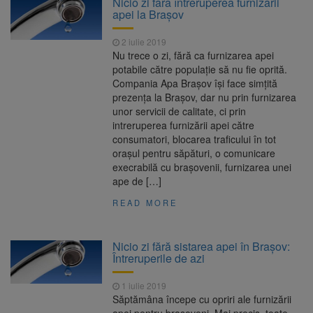
Nicio zi fără întreruperea furnizării
Nivelul Dunării a început să crească
apei la Brașov
Asociația Română pentru
8 august 2026
Iluminat cere reducerea luminii pe timpul
2 iulie 2019
nopții, nu oprirea iluminatului public
Nu trece o zi, fără ca furnizarea apei
Trafic blocat pe DN1E Brașov
7 august 2026
potabile către populație să nu fie oprită.
– Poiana Brașov după un accident. Două
Compania Apa Brașov își face simțită
persoane primesc îngrijiri medicale
prezența la Brașov, dar nu prin furnizarea
Se schimbă examenul de
8 august 2026
unor servicii de calitate, ci prin
medic specialist. Subiecte unice în toată țara,
intreruperea furnizării apei către
aceeași oră și același barem
consumatori, blocarea traficului în tot
orașul pentru săpături, o comunicare
execrabilă cu brașovenii, furnizarea unei
ape de […]
READ MORE
Nicio zi fără sistarea apei în Brașov:
Întreruperile de azi
1 iulie 2019
Săptămâna începe cu opriri ale furnizării