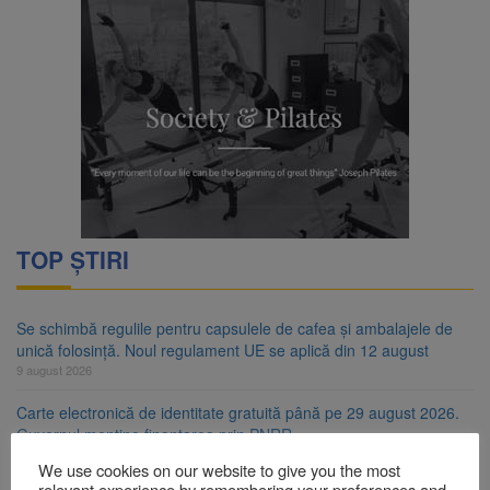
TOP ȘTIRI
Se schimbă regulile pentru capsulele de cafea și ambalajele de
unică folosință. Noul regulament UE se aplică din 12 august
9 august 2026
Carte electronică de identitate gratuită până pe 29 august 2026.
Guvernul menține finanțarea prin PNRR
9 august 2026
We use cookies on our website to give you the most
relevant experience by remembering your preferences and