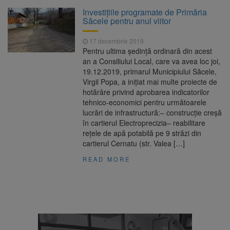
La 97 de ani, a doborât
9 august 2026
Investițiile programate de Primăria
propriul record mondial. Betty Bromage a
Săcele pentru anul viitor
zburat din nou pe aripa unui avion
17 decembrie 2019
Avocații fraților Andrew și
9 august 2026
Pentru ultima ședință ordinară din acest
Tristan Tate cer eliberarea lor pe cauțiune în
an a Consiliului Local, care va avea loc joi,
SUA
19.12.2019, primarul Municipiului Săcele,
Virgil Popa, a inițiat mai multe proiecte de
Se schimbă examenul de
8 august 2026
hotărâre privind aprobarea indicatorilor
medic specialist. Subiecte unice în toată țara,
tehnico-economici pentru următoarele
aceeași oră și același barem
lucrări de infrastructură:– construcție creșă
în cartierul Electroprecizia– reabilitare
Se schimbă regulile pentru
9 august 2026
rețele de apă potabilă pe 9 străzi din
capsulele de cafea și ambalajele de unică
cartierul Cernatu (str. Valea […]
folosință. Noul regulament UE se aplică din 12
august
READ MORE