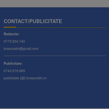
CONTACT/PUBLICITATE
Redactie:
0773.834.740
brasovstiri@gmail.com
Publicitate:
0743.519.669
publicitate [@] brasovstiri.ro