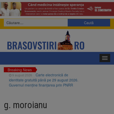
Caută
după:
Toggl
navig
Breaking News
Carte electronică de
9 august 2026
identitate gratuită până pe 29 august 2026.
Guvernul menține finanțarea prin PNRR
Zece troițe istorice din Șcheii
9 august 2026
Brașovului vor fi restaurate. Contractul de
g. moroianu
finanțare a fost semnat