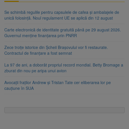
Se schimbă regulile pentru capsulele de cafea și ambalajele de
unică folosință. Noul regulament UE se aplică din 12 august
Carte electronică de identitate gratuită până pe 29 august 2026.
Guvernul menține finanțarea prin PNRR
Zece troițe istorice din Șcheii Brașovului vor fi restaurate.
Contractul de finanțare a fost semnat
La 97 de ani, a doborât propriul record mondial. Betty Bromage a
zburat din nou pe aripa unui avion
Avocații fraților Andrew și Tristan Tate cer eliberarea lor pe
cauțiune în SUA