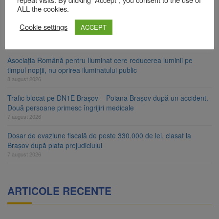
8 august 2026
ALL the cookies.
Ungaria renunță la apelul pentru reducerea consumului de
Cookie settings
ACCEPT
energie. Nivelul Dunării a început să crească
8 august 2026
Asociația Română pentru Iluminat cere reducerea luminii pe
timpul nopții, nu oprirea iluminatului public
8 august 2026
Trafic blocat pe DN1E Brașov – Poiana Brașov după un accident.
Două persoane primesc îngrijiri medicale
7 august 2026
Dosar de evaziune fiscală de peste 330.000 de lei, clasat la
Brașov după plata prejudiciului
7 august 2026
ARTICOLE RECENTE