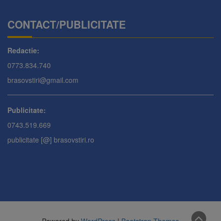
CONTACT/PUBLICITATE
Redactie:
0773.834.740
brasovstiri@gmail.com
Publicitate:
0743.519.669
publicitate [@] brasovstiri.ro