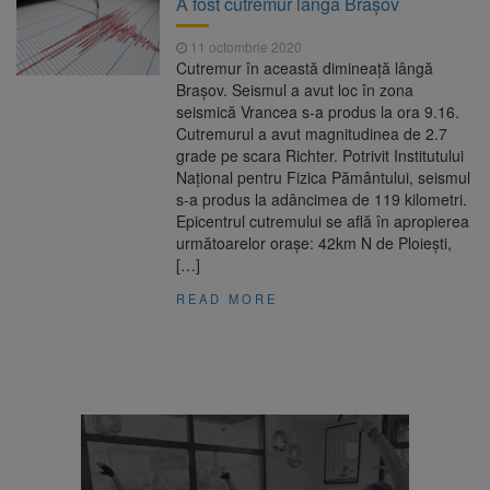
A fost cutremur lângă Brașov
Nivelul Dunării a început să crească
Asociația Română pentru
8 august 2026
11 octombrie 2020
Iluminat cere reducerea luminii pe timpul
Cutremur în această dimineață lângă
nopții, nu oprirea iluminatului public
Brașov. Seismul a avut loc în zona
Trafic blocat pe DN1E Brașov
7 august 2026
seismică Vrancea s-a produs la ora 9.16.
– Poiana Brașov după un accident. Două
Cutremurul a avut magnitudinea de 2.7
persoane primesc îngrijiri medicale
grade pe scara Richter. Potrivit Institutului
Se schimbă examenul de
8 august 2026
Național pentru Fizica Pământului, seismul
medic specialist. Subiecte unice în toată țara,
s-a produs la adâncimea de 119 kilometri.
aceeași oră și același barem
Epicentrul cutremului se află în apropierea
următoarelor oraşe: 42km N de Ploiești,
[…]
READ MORE