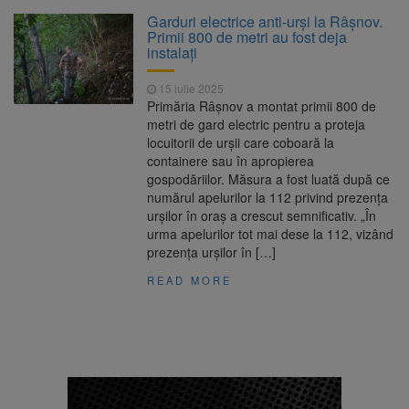
Motorina a ajuns la 11,68 lei
6 august 2026
Garduri electrice anti-urși la Râșnov.
în unele benzinării
Primii 800 de metri au fost deja
instalați
Ce avere declară Mirabela
5 august 2026
15 iulie 2025
Grădinaru, partenera președintelui Nicușor
Primăria Râșnov a montat primii 800 de
Dan: terenuri, cote din locuințe și două
metri de gard electric pentru a proteja
mașini
locuitorii de urșii care coboară la
Blocaj pentru 500 de milioane
5 august 2026
containere sau în apropierea
de euro? Pîslaru acuză PSD după
gospodăriilor. Măsura a fost luată după ce
suspendarea unei hotărâri de Guvern
numărul apelurilor la 112 privind prezența
urșilor în oraș a crescut semnificativ. „În
Legea integrității, adoptată
6 august 2026
urma apelurilor tot mai dese la 112, vizând
de Senat cu amendamentele PSD și AUR.
prezența urșilor în […]
Proiectul merge la promulgare
READ MORE