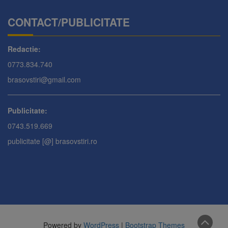
CONTACT/PUBLICITATE
Redactie:
0773.834.740
brasovstiri@gmail.com
Publicitate:
0743.519.669
publicitate [@] brasovstiri.ro
Powered by
WordPress
|
Bootstrap Themes