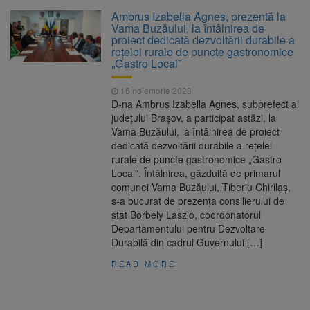
La 97 de ani, a doborât
9 august 2026
Ambrus Izabella Agnes, prezentă la
propriul record mondial. Betty Bromage a
Vama Buzăului, la întâlnirea de
zburat din nou pe aripa unui avion
proiect dedicată dezvoltării durabile a
rețelei rurale de puncte gastronomice
Avocații fraților Andrew și
9 august 2026
„Gastro Local”
Tristan Tate cer eliberarea lor pe cauțiune în
SUA
16 noiembrie 2023
D-na Ambrus Izabella Agnes, subprefect al
Se schimbă examenul de
8 august 2026
județului Brașov, a participat astăzi, la
medic specialist. Subiecte unice în toată țara,
Vama Buzăului, la întâlnirea de proiect
aceeași oră și același barem
dedicată dezvoltării durabile a rețelei
rurale de puncte gastronomice „Gastro
Se schimbă regulile pentru
9 august 2026
Local”. Întâlnirea, găzduită de primarul
capsulele de cafea și ambalajele de unică
comunei Vama Buzăului, Tiberiu Chirilaș,
folosință. Noul regulament UE se aplică din 12
s-a bucurat de prezența consilierului de
august
stat Borbely Laszlo, coordonatorul
Departamentului pentru Dezvoltare
Durabilă din cadrul Guvernului […]
READ MORE