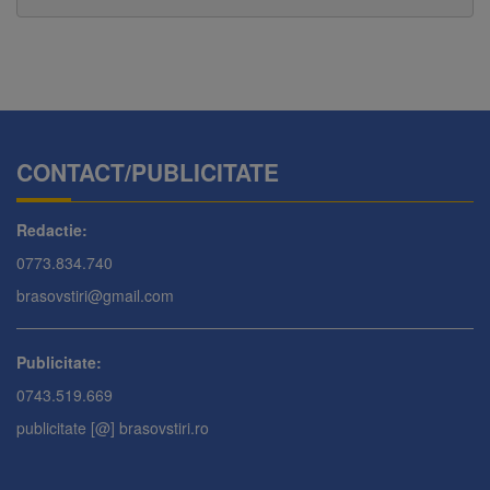
CONTACT/PUBLICITATE
Redactie:
0773.834.740
brasovstiri@gmail.com
Publicitate:
0743.519.669
publicitate [@] brasovstiri.ro