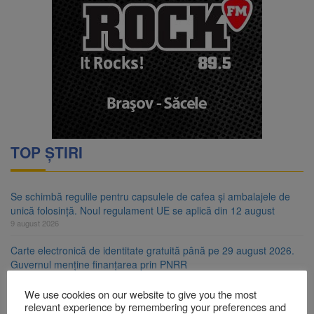
TOP ȘTIRI
Se schimbă regulile pentru capsulele de cafea și ambalajele de
unică folosință. Noul regulament UE se aplică din 12 august
9 august 2026
Carte electronică de identitate gratuită până pe 29 august 2026.
Guvernul menține finanțarea prin PNRR
9 august 2026
We use cookies on our website to give you the most
Zece troițe istorice din Șcheii Brașovului vor fi restaurate.
relevant experience by remembering your preferences and