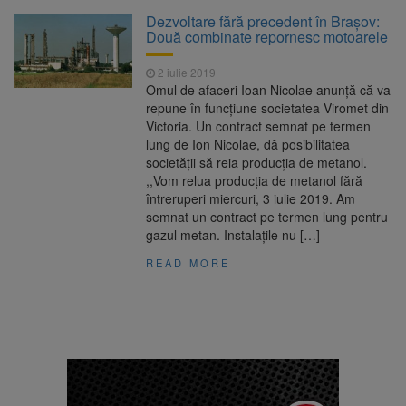
La 97 de ani, a doborât
9 august 2026
Dezvoltare fără precedent în Brașov:
propriul record mondial. Betty Bromage a
Două combinate repornesc motoarele
zburat din nou pe aripa unui avion
2 iulie 2019
Avocații fraților Andrew și
9 august 2026
Omul de afaceri Ioan Nicolae anunță că va
Tristan Tate cer eliberarea lor pe cauțiune în
repune în funcțiune societatea Viromet din
SUA
Victoria. Un contract semnat pe termen
lung de Ion Nicolae, dă posibilitatea
Se schimbă examenul de
8 august 2026
societăţii să reia producţia de metanol.
medic specialist. Subiecte unice în toată țara,
,,Vom relua producţia de metanol fără
aceeași oră și același barem
întreruperi miercuri, 3 iulie 2019. Am
semnat un contract pe termen lung pentru
Se schimbă regulile pentru
9 august 2026
gazul metan. Instalaţile nu […]
capsulele de cafea și ambalajele de unică
folosință. Noul regulament UE se aplică din 12
READ MORE
august