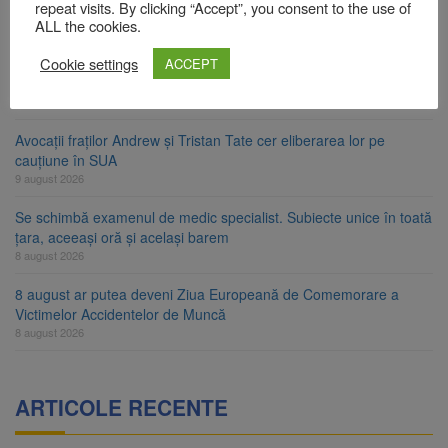
Contractul de finanțare a fost semnat
repeat visits. By clicking “Accept”, you consent to the use of
ALL the cookies.
9 august 2026
Cookie settings
La 97 de ani, a doborât propriul record mondial. Betty Bromage a
ACCEPT
zburat din nou pe aripa unui avion
9 august 2026
Avocații fraților Andrew și Tristan Tate cer eliberarea lor pe
cauțiune în SUA
9 august 2026
Se schimbă examenul de medic specialist. Subiecte unice în toată
țara, aceeași oră și același barem
8 august 2026
8 august ar putea deveni Ziua Europeană de Comemorare a
Victimelor Accidentelor de Muncă
8 august 2026
ARTICOLE RECENTE