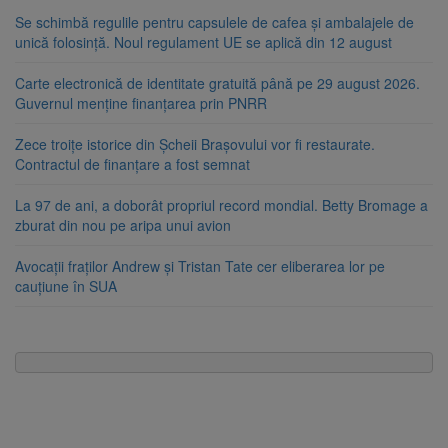
Se schimbă regulile pentru capsulele de cafea și ambalajele de
unică folosință. Noul regulament UE se aplică din 12 august
Carte electronică de identitate gratuită până pe 29 august 2026.
Guvernul menține finanțarea prin PNRR
Zece troițe istorice din Șcheii Brașovului vor fi restaurate.
Contractul de finanțare a fost semnat
La 97 de ani, a doborât propriul record mondial. Betty Bromage a
zburat din nou pe aripa unui avion
Avocații fraților Andrew și Tristan Tate cer eliberarea lor pe
cauțiune în SUA