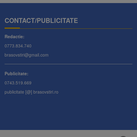
CONTACT/PUBLICITATE
Redactie:
0773.834.740
brasovstiri@gmail.com
Publicitate:
0743.519.669
publicitate [@] brasovstiri.ro