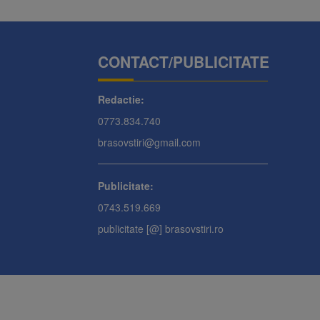
CONTACT/PUBLICITATE
Redactie:
0773.834.740
brasovstiri@gmail.com
Publicitate:
0743.519.669
publicitate [@] brasovstiri.ro