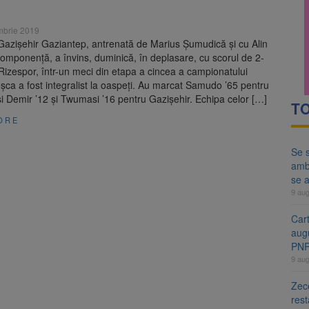
ă examenul de medic specialist. Subiecte unice în toată țara, aceeași 
mbrie 2019
ă regulile pentru capsulele de cafea și ambalajele de unică folosință.
Gazişehir Gaziantep, antrenată de Marius Şumudică şi cu Alin
omponenţă, a învins, duminică, în deplasare, cu scorul de 2-
Rizespor, într-un meci din etapa a cincea a campionatului
oşca a fost integralist la oaspeţi. Au marcat Samudo ’65 pentru
i Demir ’12 şi Twumasi ’16 pentru Gazişehir. Echipa celor […]
TO
ORE
Se s
amb
se a
9 au
Cart
aug
PN
9 au
Zece
rest