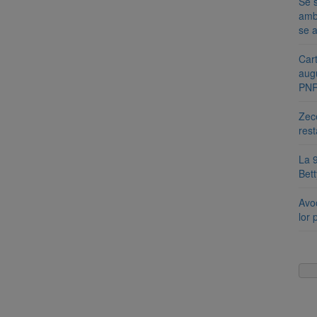
Se s
amb
se a
Cart
aug
PN
Zece
rest
La 9
Bet
Avoc
lor