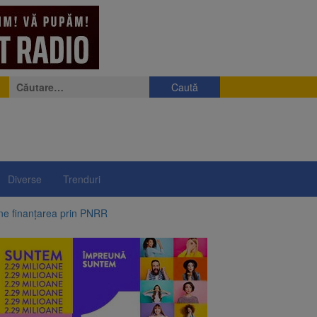
Caută
după:
Diverse
Trenduri
ine finanțarea prin PNRR
e a fost semnat
 pe aripa unui avion