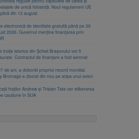
chimbă regulile pentru capsulele de cafea și
alajele de unică folosință. Noul regulament UE
plică din 12 august
e electronică de identitate gratuită până pe 29
ust 2026. Guvernul menține finanțarea prin
RR
 troițe istorice din Șcheii Brașovului vor fi
aurate. Contractul de finanțare a fost semnat
7 de ani, a doborât propriul record mondial.
ty Bromage a zburat din nou pe aripa unui avion
ații fraților Andrew și Tristan Tate cer eliberarea
 pe cauțiune în SUA