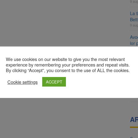
9 au
La 9
Bet
9 au
Avoc
lor
9 au
We use cookies on our website to give you the most relevant
Se 
experience by remembering your preferences and repeat visits.
unic
By clicking “Accept”, you consent to the use of ALL the cookies.
8 au
Cookie settings
ACCEPT
8 a
Com
8 au
A