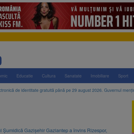
omic
Educatie
Cultura
Sanatate
Imobiliare
Sport
ctronică de identitate gratuită până pe 29 august 2026. Guvernul menț
e istorice din Șcheii Brașovului vor fi restaurate. Contractul de finanțar
ani, a doborât propriul record mondial. Betty Bromage a zburat din nou
fraților Andrew și Tristan Tate cer eliberarea lor pe cauțiune în SUA
ui Șumidică Gazişehir Gaziantep a învins Rizespor,