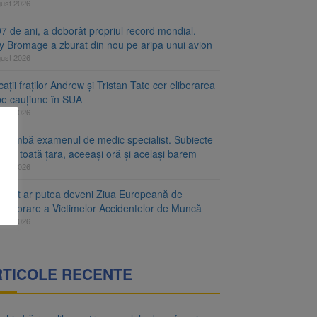
gust 2026
7 de ani, a doborât propriul record mondial.
ty Bromage a zburat din nou pe aripa unui avion
gust 2026
ații fraților Andrew și Tristan Tate cer eliberarea
 pe cauțiune în SUA
gust 2026
schimbă examenul de medic specialist. Subiecte
e în toată țara, aceeași oră și același barem
gust 2026
ugust ar putea deveni Ziua Europeană de
emorare a Victimelor Accidentelor de Muncă
gust 2026
RTICOLE RECENTE