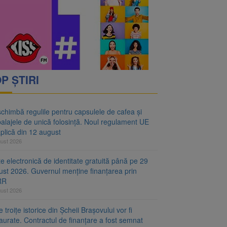
oră și același barem
 Noul regulament UE se
P ȘTIRI
chimbă regulile pentru capsulele de cafea și
alajele de unică folosință. Noul regulament UE
plică din 12 august
gust 2026
e electronică de identitate gratuită până pe 29
ust 2026. Guvernul menține finanțarea prin
RR
gust 2026
 troițe istorice din Șcheii Brașovului vor fi
aurate. Contractul de finanțare a fost semnat