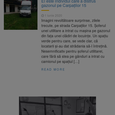
El este individul care a distrus
Ormeniș
gazonul pe Carpaților 15
AUR a lansat platforma
6 august 2026
suspeND.ro pentru urmărirea inițiativei de
1 iunie 2020
suspendare a președintelui Nicușor Dan
Imagini revoltătoare surprinse, zilele
Înalta Curte analizează
6 august 2026
trecute, pe strada Carpaților 15. Șoferul
dosarul lui Călin Georgescu și Horațiu Potra.
unei utilitare a intrat cu mașina pe gazonul
Judecătorii decid dacă începe procesul
din fața unei clădiri de locuințe. Un spațiu
Strategia națională pentru
6 august 2026
verde pentru care, se vede clar, că
biodiversitate 2026-2030, adoptată de Senat.
locatarii și-au dat strădania să-l întrețină.
Proiectul merge la promulgare
Nesemnificativ pentru șoferul utilitarei,
care fără să stea pe gânduri a intrat cu
camionul pe spațiul […]
READ MORE