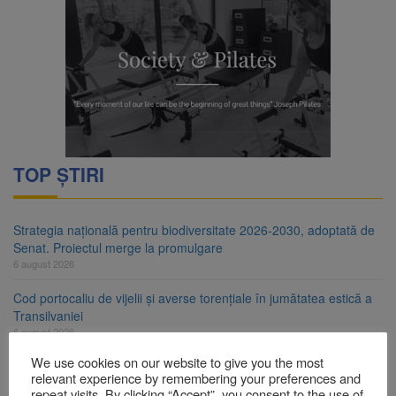
TOP ȘTIRI
Strategia națională pentru biodiversitate 2026-2030, adoptată de
Senat. Proiectul merge la promulgare
6 august 2026
Cod portocaliu de vijelii și averse torențiale în jumătatea estică a
Transilvaniei
6 august 2026
We use cookies on our website to give you the most
Bărbat din Victoria, reținut după ce și-ar fi agresat soția de două
relevant experience by remembering your preferences and
ori în câteva zile
repeat visits. By clicking “Accept”, you consent to the use of