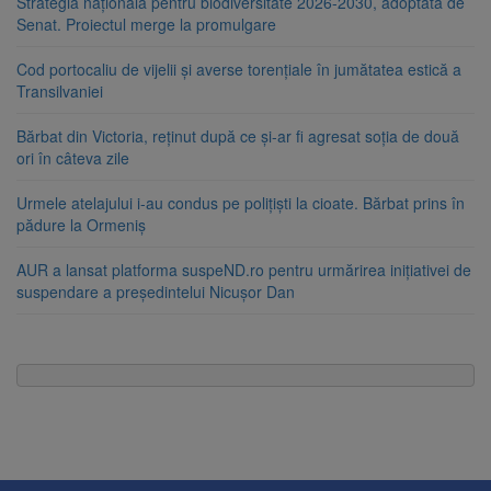
Strategia națională pentru biodiversitate 2026-2030, adoptată de
Senat. Proiectul merge la promulgare
Cod portocaliu de vijelii și averse torențiale în jumătatea estică a
Transilvaniei
Bărbat din Victoria, reținut după ce și-ar fi agresat soția de două
ori în câteva zile
Urmele atelajului i-au condus pe polițiști la cioate. Bărbat prins în
pădure la Ormeniș
AUR a lansat platforma suspeND.ro pentru urmărirea inițiativei de
suspendare a președintelui Nicușor Dan