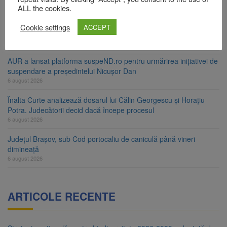
6 august 2026
ALL the cookies.
Urmele atelajului i-au condus pe polițiști la cioate. Bărbat prins în
Cookie settings
ACCEPT
pădure la Ormeniș
6 august 2026
AUR a lansat platforma suspeND.ro pentru urmărirea inițiativei de
suspendare a președintelui Nicușor Dan
6 august 2026
Înalta Curte analizează dosarul lui Călin Georgescu și Horațiu
Potra. Judecătorii decid dacă începe procesul
6 august 2026
Județul Brașov, sub Cod portocaliu de caniculă până vineri
dimineață
6 august 2026
ARTICOLE RECENTE