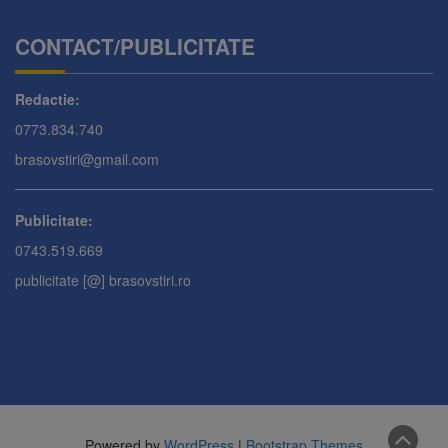
CONTACT/PUBLICITATE
Redactie:
0773.834.740
brasovstiri@gmail.com
Publicitate:
0743.519.669
publicitate [@] brasovstiri.ro
Powered by
WordPress
|
Bootstrap Themes