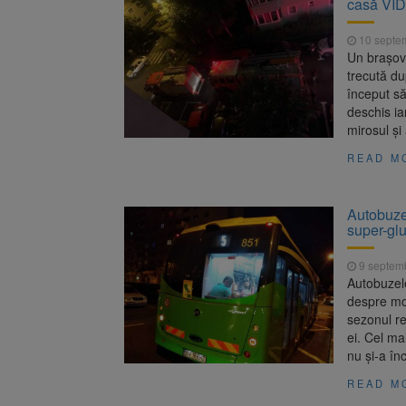
casă VI
Înalta Cu
6 august 2026
procesul
10 septe
Strategia
6 august 2026
Un brașov
trecută du
început să
deschis ia
mirosul și
READ M
Autobuze
super-gl
9 septem
Autobuzel
despre mod
sezonul re
ei. Cel ma
nu și-a în
READ M