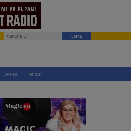
Caută
după:
Diverse
Trenduri
e
eniș
președintelui Nicușor