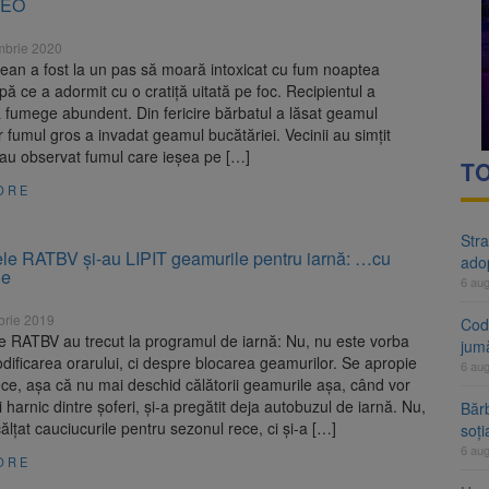
DEO
rte analizează dosarul lui Călin Georgescu și Horațiu Potra. Judecători
mbrie 2020
 națională pentru biodiversitate 2026-2030, adoptată de Senat. Proiect
ean a fost la un pas să moară intoxicat cu fum noaptea
pă ce a adormit cu o cratiță uitată pe foc. Recipientul a
 fumege abundent. Din fericire bărbatul a lăsat geamul
r fumul gros a invadat geamul bucătăriei. Vecinii au simțit
 au observat fumul care ieșea pe […]
TO
ORE
Stra
le RATBV și-au LIPIT geamurile pentru iarnă: …cu
ado
ue
6 au
brie 2019
Cod 
e RATBV au trecut la programul de iarnă: Nu, nu este vorba
jumă
ificarea orarului, ci despre blocarea geamurilor. Se apropie
6 au
ce, așa că nu mai deschid călătorii geamurile așa, când vor
i harnic dintre șoferi, și-a pregătit deja autobuzul de iarnă. Nu,
Bărb
călțat cauciucurile pentru sezonul rece, ci și-a […]
soți
6 au
ORE