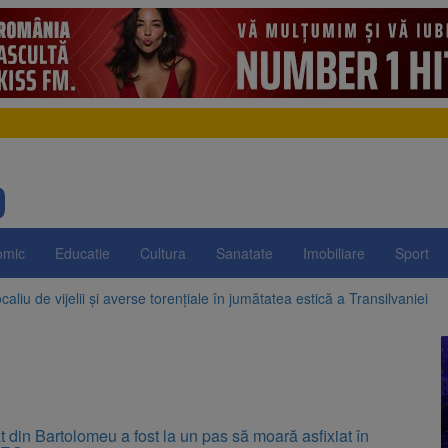
omic
Educatie
Cultura
Sanatate
Imobiliare
Sport
aliu de vijelii și averse torențiale în jumătatea estică a Transilvaniei
 Victoria, reținut după ce și-ar fi agresat soția de două ori în câteva zil
elajului i-au condus pe polițiști la cioate. Bărbat prins în pădure la Orm
sat platforma suspeND.ro pentru urmărirea inițiativei de suspendare a 
 din Bartolomeu a fost la un pas să moară asfixiat în