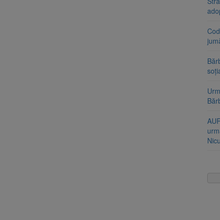
Stra
ado
Cod 
jumă
Bărb
soți
Urme
Băr
AUR
urmă
Nic