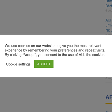
Urme
Băr
6 au
AUR
urmă
Nic
6 au
Înal
We use cookies on our website to give you the most relevant
și H
experience by remembering your preferences and repeat visits.
By clicking “Accept”, you consent to the use of ALL the cookies.
pro
6 au
Cookie settings
ACCEPT
Jud
vine
6 au
A