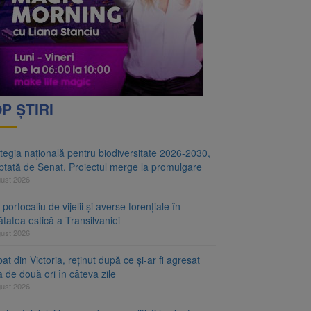
i decid dacă începe
ul merge la promulgare
P ȘTIRI
tegia națională pentru biodiversitate 2026-2030,
ptată de Senat. Proiectul merge la promulgare
gust 2026
portocaliu de vijelii și averse torențiale în
tatea estică a Transilvaniei
gust 2026
at din Victoria, reținut după ce și-ar fi agresat
a de două ori în câteva zile
gust 2026