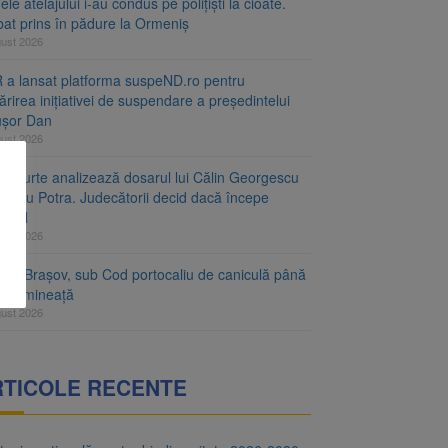
le atelajului i-au condus pe polițiști la cioate.
bat prins în pădure la Ormeniș
gust 2026
 a lansat platforma suspeND.ro pentru
rirea inițiativei de suspendare a președintelui
ușor Dan
gust 2026
ta Curte analizează dosarul lui Călin Georgescu
orațiu Potra. Judecătorii decid dacă începe
cesul
gust 2026
ețul Brașov, sub Cod portocaliu de caniculă până
ri dimineață
gust 2026
RTICOLE RECENTE