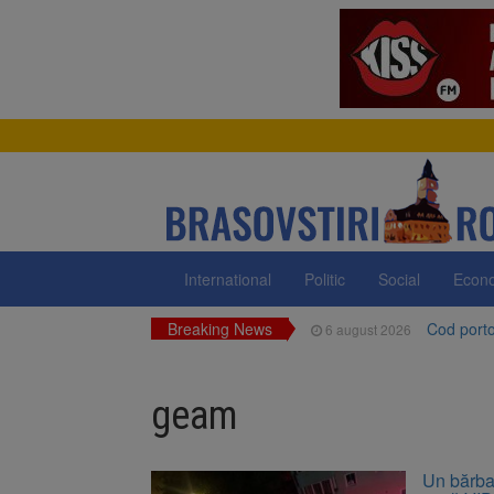
International
Politic
Social
Econ
Breaking News
Cod portoc
6 august 2026
Bărbat din
6 august 2026
geam
Urmele at
6 august 2026
AUR a lan
6 august 2026
Un bărbat
Dan