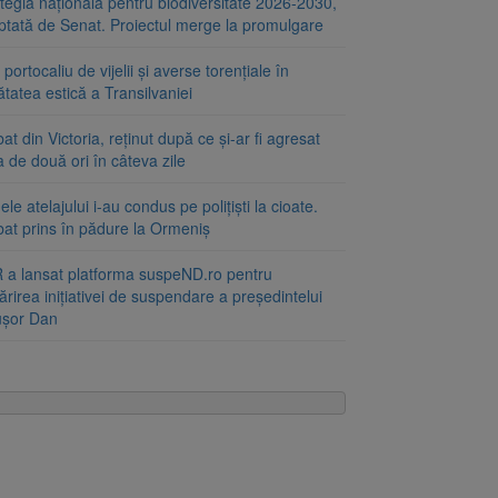
tegia națională pentru biodiversitate 2026-2030,
ptată de Senat. Proiectul merge la promulgare
portocaliu de vijelii și averse torențiale în
tatea estică a Transilvaniei
at din Victoria, reținut după ce și-ar fi agresat
a de două ori în câteva zile
le atelajului i-au condus pe polițiști la cioate.
bat prins în pădure la Ormeniș
 a lansat platforma suspeND.ro pentru
rirea inițiativei de suspendare a președintelui
ușor Dan