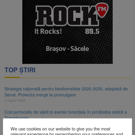
TOP ȘTIRI
Strategia națională pentru biodiversitate 2026-2030, adoptată de
Senat. Proiectul merge la promulgare
6 august 2026
Cod portocaliu de vijelii și averse torențiale în jumătatea estică a
Transilvaniei
6 august 2026
We use cookies on our website to give you the most
relevant experience by remembering your preferences and