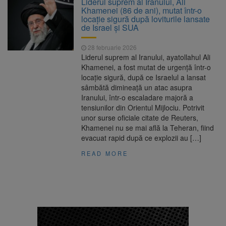
Liderul suprem al Iranului, Ali
Ormeniș
Khamenei (86 de ani), mutat într-o
AUR a lansat platforma
6 august 2026
locație sigură după loviturile lansate
suspeND.ro pentru urmărirea inițiativei de
de Israel și SUA
suspendare a președintelui Nicușor Dan
Înalta Curte analizează
6 august 2026
28 februarie 2026
dosarul lui Călin Georgescu și Horațiu Potra.
Liderul suprem al Iranului, ayatollahul Ali
Judecătorii decid dacă începe procesul
Khamenei, a fost mutat de urgență într-o
Strategia națională pentru
6 august 2026
locație sigură, după ce Israelul a lansat
biodiversitate 2026-2030, adoptată de Senat.
sâmbătă dimineață un atac asupra
Proiectul merge la promulgare
Iranului, într-o escaladare majoră a
tensiunilor din Orientul Mijlociu. Potrivit
unor surse oficiale citate de Reuters,
Khamenei nu se mai află la Teheran, fiind
evacuat rapid după ce explozii au […]
READ MORE