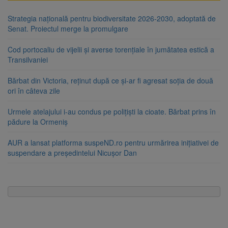
Strategia națională pentru biodiversitate 2026-2030, adoptată de
Senat. Proiectul merge la promulgare
Cod portocaliu de vijelii și averse torențiale în jumătatea estică a
Transilvaniei
Bărbat din Victoria, reținut după ce și-ar fi agresat soția de două
ori în câteva zile
Urmele atelajului i-au condus pe polițiști la cioate. Bărbat prins în
pădure la Ormeniș
AUR a lansat platforma suspeND.ro pentru urmărirea inițiativei de
suspendare a președintelui Nicușor Dan