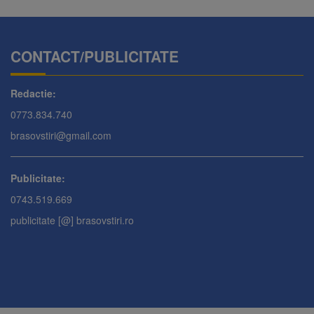
CONTACT/PUBLICITATE
Redactie:
0773.834.740
brasovstiri@gmail.com
Publicitate:
0743.519.669
publicitate [@] brasovstiri.ro