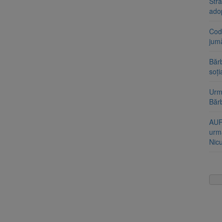
Stra
ado
Cod 
jumă
Bărb
soți
Urme
Băr
AUR
urmă
Nic