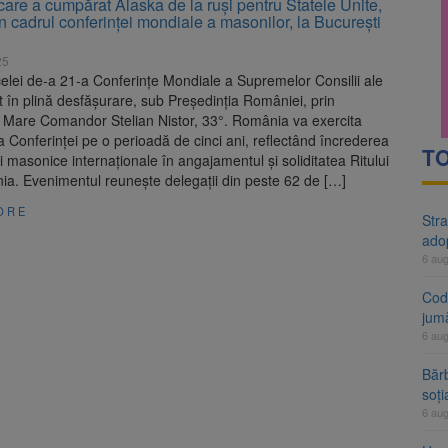
are a cumpărat Alaska de la ruși pentru Statele Unite,
rte analizează dosarul lui Călin Georgescu și Horațiu Potra. Judecători
în cadrul conferinței mondiale a masonilor, la București
 națională pentru biodiversitate 2026-2030, adoptată de Senat. Proiect
25
celei de-a 21-a Conferințe Mondiale a Supremelor Consilii ale
în plină desfășurare, sub Președinția României, prin
 Mare Comandor Stelian Nistor, 33°. România va exercita
a Conferinței pe o perioadă de cinci ani, reflectând încrederea
TO
i masonice internaționale în angajamentul și soliditatea Ritului
ia. Evenimentul reunește delegații din peste 62 de […]
ORE
Stra
ado
6 au
Cod 
jumă
6 au
Bărb
soți
6 au