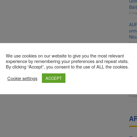
Urme
Băr
6 au
AUR
urmă
Nic
6 au
Înal
We use cookies on our website to give you the most relevant
și H
experience by remembering your preferences and repeat visits.
By clicking “Accept”, you consent to the use of ALL the cookies.
pro
6 au
Cookie settings
ACCEPT
Jud
vine
6 au
A