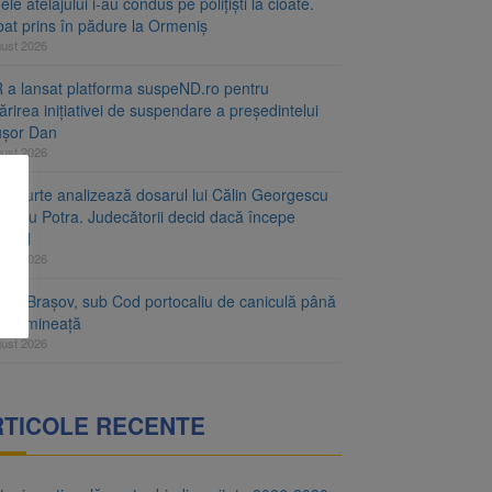
le atelajului i-au condus pe polițiști la cioate.
bat prins în pădure la Ormeniș
gust 2026
 a lansat platforma suspeND.ro pentru
rirea inițiativei de suspendare a președintelui
ușor Dan
gust 2026
ta Curte analizează dosarul lui Călin Georgescu
orațiu Potra. Judecătorii decid dacă începe
cesul
gust 2026
ețul Brașov, sub Cod portocaliu de caniculă până
ri dimineață
gust 2026
RTICOLE RECENTE