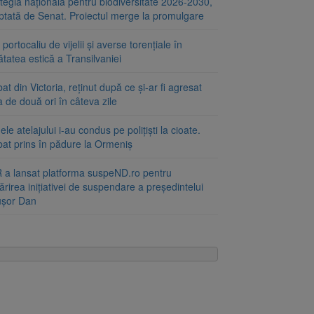
tegia națională pentru biodiversitate 2026-2030,
ptată de Senat. Proiectul merge la promulgare
portocaliu de vijelii și averse torențiale în
tatea estică a Transilvaniei
at din Victoria, reținut după ce și-ar fi agresat
a de două ori în câteva zile
le atelajului i-au condus pe polițiști la cioate.
bat prins în pădure la Ormeniș
 a lansat platforma suspeND.ro pentru
rirea inițiativei de suspendare a președintelui
ușor Dan