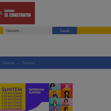
Caută
după:
Diverse
Trenduri
e
eniș
președintelui Nicușor