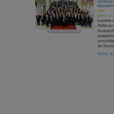
românul c
Înalta Cu
6 august 2026
dezvelit 
procesul
Strategia
6 august 2026
9 mai 20
Lucrările 
RSAA sunt 
Suveranul
președinți
comunități
din Român
READ M