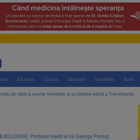
omic
Educatie
Cultura
Sanatate
Imobiliare
Sport
aliu de vijelii și averse torențiale în jumătatea estică a Transilvaniei
 Victoria, reținut după ce și-ar fi agresat soția de două ori în câteva zil
elajului i-au condus pe polițiști la cioate. Bărbat prins în pădure la Orm
sat platforma suspeND.ro pentru urmărirea inițiativei de suspendare a 
EXCLUSIVE: Portretul inedit al lui George Pomuț,