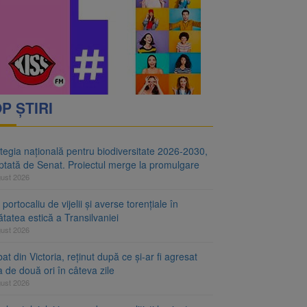
i decid dacă începe
ul merge la promulgare
P ȘTIRI
tegia națională pentru biodiversitate 2026-2030,
ptată de Senat. Proiectul merge la promulgare
gust 2026
portocaliu de vijelii și averse torențiale în
tatea estică a Transilvaniei
gust 2026
at din Victoria, reținut după ce și-ar fi agresat
a de două ori în câteva zile
gust 2026