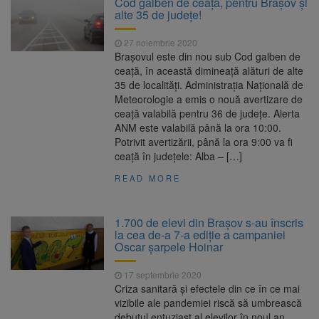
Cod galben de ceață, pentru Brașov și
7,50%
alte 35 de județe!
1 octombrie, dată importantă
7 august 2026
pentru șoferi și transportatori. Intră în aplicare
27 noiembrie 2020
noul sistem de taxare rutieră
Brașovul este din nou sub Cod galben de
7 august, Ziua Internațională
7 august 2026
ceață, în această dimineață alături de alte
a Berii. Sărbătoarea este marcată în peste
35 de localități. Administraţia Naţională de
200 de orașe din lume
Meteorologie a emis o nouă avertizare de
Facturi mai mari la curent din
7 august 2026
ceață valabilă pentru 36 de judeţe. Alerta
toamnă. Unele tarife se apropie de 2 lei/kWh
ANM este valabilă până la ora 10:00.
Potrivit avertizării, până la ora 9:00 va fi
ceaţă în judeţele: Alba – […]
READ MORE
1.700 de elevi din Brașov s-au înscris
la cea de-a 7-a ediție a campaniei
Oscar șarpele Hoinar
17 septembrie 2020
Criza sanitară și efectele din ce în ce mai
vizibile ale pandemiei riscă să umbrească
debutul entuziast al elevilor în noul an