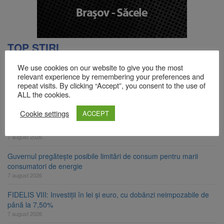
TOP ȘTIRI
We use cookies on our website to give you the most
relevant experience by remembering your preferences and
Facturi mai mari la curent din toamnă. Unele tarife se apropie de
repeat visits. By clicking “Accept”, you consent to the use of
2 lei/kWh
ALL the cookies.
7 august 2026
Cookie settings
ACCEPT
Probleme în Capitală. STB a depus oficial cererea de insolvență
la Tribunalul București
7 august 2026
Guvernul pregătește posibile limitări de consum pentru marii
consumatori de energie
7 august 2026
FIDELIS VIII: Investiții în lei și euro, cu dobânzi neimpozabile de
până la 7,50%
7 august 2026