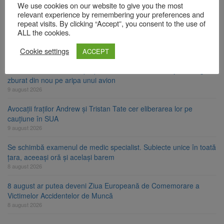
Guvernul menține finanțarea prin PNRR
We use cookies on our website to give you the most
9 august 2026
relevant experience by remembering your preferences and
repeat visits. By clicking “Accept”, you consent to the use of
Zece troițe istorice din Șcheii Brașovului vor fi restaurate.
ALL the cookies.
Contractul de finanțare a fost semnat
Cookie settings
ACCEPT
9 august 2026
La 97 de ani, a doborât propriul record mondial. Betty Bromage a
zburat din nou pe aripa unui avion
9 august 2026
Avocații fraților Andrew și Tristan Tate cer eliberarea lor pe
cauțiune în SUA
9 august 2026
Se schimbă examenul de medic specialist. Subiecte unice în toată
țara, aceeași oră și același barem
8 august 2026
8 august ar putea deveni Ziua Europeană de Comemorare a
Victimelor Accidentelor de Muncă
8 august 2026