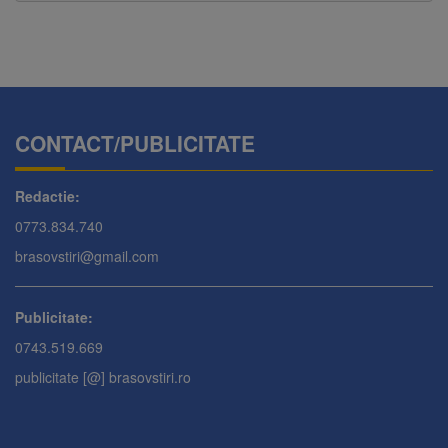
CONTACT/PUBLICITATE
Redactie:
0773.834.740
brasovstiri@gmail.com
Publicitate:
0743.519.669
publicitate [@] brasovstiri.ro