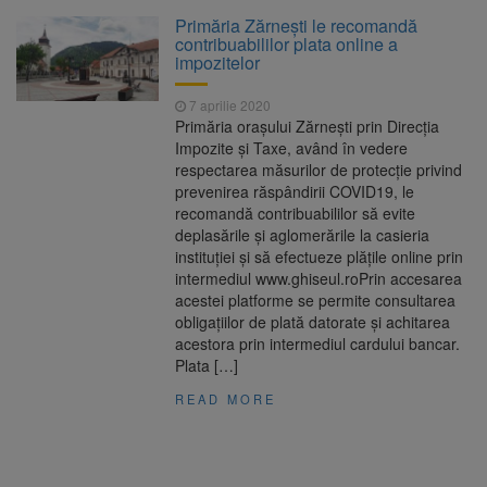
La 97 de ani, a doborât
9 august 2026
Primăria Zărnești le recomandă
propriul record mondial. Betty Bromage a
contribuabililor plata online a
zburat din nou pe aripa unui avion
impozitelor
Avocații fraților Andrew și
9 august 2026
7 aprilie 2020
Tristan Tate cer eliberarea lor pe cauțiune în
Primăria oraşului Zărneşti prin Direcţia
SUA
Impozite şi Taxe, având în vedere
respectarea măsurilor de protecţie privind
Se schimbă examenul de
8 august 2026
prevenirea răspândirii COVID19, le
medic specialist. Subiecte unice în toată țara,
recomandă contribuabililor să evite
aceeași oră și același barem
deplasările și aglomerările la casieria
instituţiei și să efectueze plățile online prin
Se schimbă regulile pentru
9 august 2026
intermediul www.ghiseul.roPrin accesarea
capsulele de cafea și ambalajele de unică
acestei platforme se permite consultarea
folosință. Noul regulament UE se aplică din 12
obligaţiilor de plată datorate şi achitarea
august
acestora prin intermediul cardului bancar.
Plata […]
READ MORE