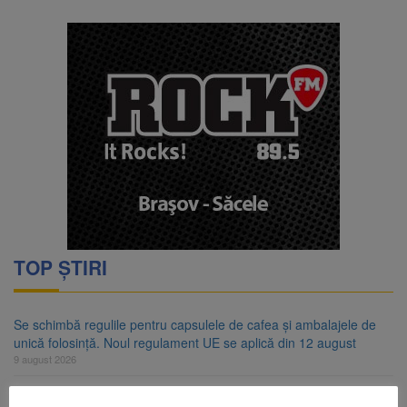
TOP ȘTIRI
Se schimbă regulile pentru capsulele de cafea și ambalajele de
unică folosință. Noul regulament UE se aplică din 12 august
9 august 2026
Carte electronică de identitate gratuită până pe 29 august 2026.