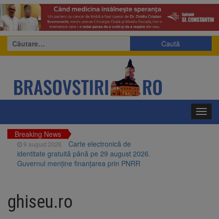
Caută
după:
Toggl
navig
Breaking News
Carte electronică de
9 august 2026
identitate gratuită până pe 29 august 2026.
Guvernul menține finanțarea prin PNRR
Zece troițe istorice din Șcheii
9 august 2026
Brașovului vor fi restaurate. Contractul de
ghiseu.ro
finanțare a fost semnat