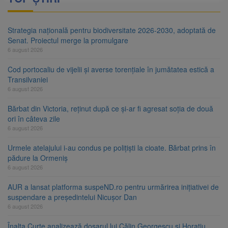
Strategia națională pentru biodiversitate 2026-2030, adoptată de
Senat. Proiectul merge la promulgare
6 august 2026
Cod portocaliu de vijelii și averse torențiale în jumătatea estică a
Transilvaniei
6 august 2026
Bărbat din Victoria, reținut după ce și-ar fi agresat soția de două
ori în câteva zile
6 august 2026
Urmele atelajului i-au condus pe polițiști la cioate. Bărbat prins în
pădure la Ormeniș
6 august 2026
AUR a lansat platforma suspeND.ro pentru urmărirea inițiativei de
suspendare a președintelui Nicușor Dan
6 august 2026
Înalta Curte analizează dosarul lui Călin Georgescu și Horațiu