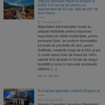
Impozit aproape triplat la Brașov în
Ormeniș
2026! 515 lei pe an pentru un
AUR a lansat platforma
6 august 2026
apartament de 55 mp, față de 201 lei
suspeND.ro pentru urmărirea inițiativei de
anul trecut
suspendare a președintelui Nicușor Dan
Înalta Curte analizează
6 august 2026
7 ianuarie 2026
dosarul lui Călin Georgescu și Horațiu Potra.
Majoritatea administrațiilor locale au
Judecătorii decid dacă începe procesul
adoptat Hotărârile privind majorarea
Strategia națională pentru
6 august 2026
impozitelor pe clădiri rezidențiale, pentru
biodiversitate 2026-2030, adoptată de Senat.
persoane fizice, iar conform informațiilor
Proiectul merge la promulgare
furnizate de primăriile din țară, pentru
G4Media, creșterile încep de la 50% și pot
în unele cazuri chiar să treacă de 100%,
valorile fiind ajustate în funcție de rangul
localității și zona în care este amplasată
clădirea. […]
READ MORE
S-a lansat aplicația mobilă Ghișeul.ro
27 ianuarie 2023
Ministrul Cercetării, Inovării şi Digitalizării,