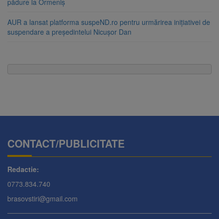
pădure la Ormeniș
AUR a lansat platforma suspeND.ro pentru urmărirea inițiativei de
suspendare a președintelui Nicușor Dan
CONTACT/PUBLICITATE
Redactie:
0773.834.740
brasovstiri@gmail.com