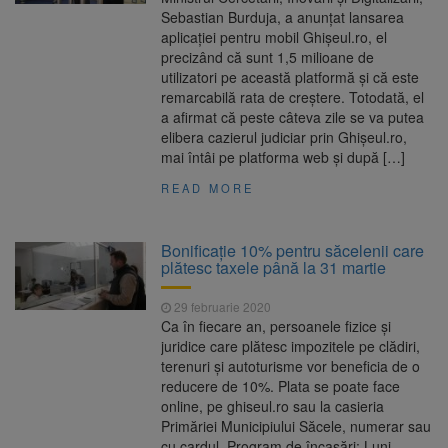
Sebastian Burduja, a anunţat lansarea
aplicaţiei pentru mobil Ghişeul.ro, el
precizând că sunt 1,5 milioane de
utilizatori pe această platformă şi că este
remarcabilă rata de creştere. Totodată, el
a afirmat că peste câteva zile se va putea
elibera cazierul judiciar prin Ghişeul.ro,
mai întâi pe platforma web şi după […]
READ MORE
Bonificație 10% pentru săcelenii care
plătesc taxele până la 31 martie
29 februarie 2020
Ca în fiecare an, persoanele fizice și
juridice care plătesc impozitele pe clădiri,
terenuri și autoturisme vor beneficia de o
reducere de 10%. Plata se poate face
online, pe ghiseul.ro sau la casieria
Primăriei Municipiului Săcele, numerar sau
cu cardul. Program de încasări: Luni,