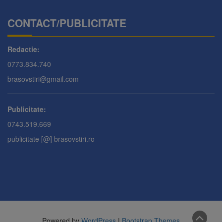
CONTACT/PUBLICITATE
Redactie:
0773.834.740
brasovstiri@gmail.com
Publicitate:
0743.519.669
publicitate [@] brasovstiri.ro
Powered by
WordPress
|
Bootstrap Themes