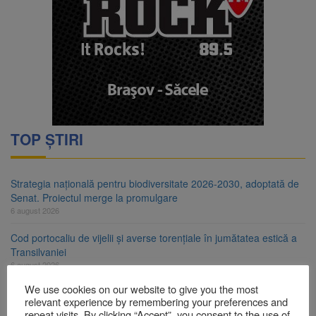
TOP ȘTIRI
Strategia națională pentru biodiversitate 2026-2030, adoptată de
Senat. Proiectul merge la promulgare
6 august 2026
Cod portocaliu de vijelii și averse torențiale în jumătatea estică a
Transilvaniei
6 august 2026
We use cookies on our website to give you the most
Bărbat din Victoria, reținut după ce și-ar fi agresat soția de două
relevant experience by remembering your preferences and
ori în câteva zile
repeat visits. By clicking “Accept”, you consent to the use of