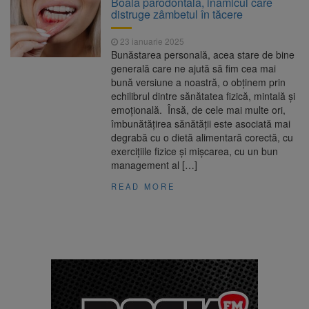
Boala parodontală, inamicul care
Ormeniș
distruge zâmbetul în tăcere
AUR a lansat platforma
6 august 2026
suspeND.ro pentru urmărirea inițiativei de
23 ianuarie 2025
suspendare a președintelui Nicușor Dan
Bunăstarea personală, acea stare de bine
Înalta Curte analizează
6 august 2026
generală care ne ajută să fim cea mai
dosarul lui Călin Georgescu și Horațiu Potra.
bună versiune a noastră, o obținem prin
Judecătorii decid dacă începe procesul
echilibrul dintre sănătatea fizică, mintală și
Strategia națională pentru
6 august 2026
emoțională. Însă, de cele mai multe ori,
biodiversitate 2026-2030, adoptată de Senat.
îmbunătățirea sănătății este asociată mai
Proiectul merge la promulgare
degrabă cu o dietă alimentară corectă, cu
exercițiile fizice și mișcarea, cu un bun
management al […]
READ MORE