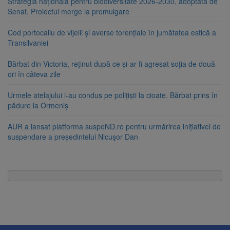
Strategia națională pentru biodiversitate 2026-2030, adoptată de
Senat. Proiectul merge la promulgare
Cod portocaliu de vijelii și averse torențiale în jumătatea estică a
Transilvaniei
Bărbat din Victoria, reținut după ce și-ar fi agresat soția de două
ori în câteva zile
Urmele atelajului i-au condus pe polițiști la cioate. Bărbat prins în
pădure la Ormeniș
AUR a lansat platforma suspeND.ro pentru urmărirea inițiativei de
suspendare a președintelui Nicușor Dan