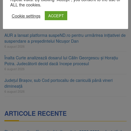
6 august 2026
ALL the cookies.
Urmele atelajului i-au condus pe polițiști la cioate. Bărbat prins în
Cookie settings
ACCEPT
pădure la Ormeniș
6 august 2026
AUR a lansat platforma suspeND.ro pentru urmărirea inițiativei de
suspendare a președintelui Nicușor Dan
6 august 2026
Înalta Curte analizează dosarul lui Călin Georgescu și Horațiu
Potra. Judecătorii decid dacă începe procesul
6 august 2026
Județul Brașov, sub Cod portocaliu de caniculă până vineri
dimineață
6 august 2026
ARTICOLE RECENTE