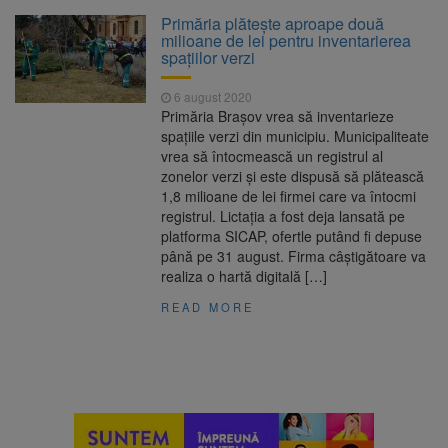
La 97 de ani, a doborât
9 august 2026
Primăria plătește aproape două
propriul record mondial. Betty Bromage a
milioane de lei pentru inventarierea
zburat din nou pe aripa unui avion
spațiilor verzi
Avocații fraților Andrew și
9 august 2026
6 august 2020
Tristan Tate cer eliberarea lor pe cauțiune în
Primăria Brașov vrea să inventarieze
SUA
spațiile verzi din municipiu. Municipaliteate
vrea să întocmească un registrul al
Se schimbă examenul de
8 august 2026
zonelor verzi și este dispusă să plătească
medic specialist. Subiecte unice în toată țara,
1,8 milioane de lei firmei care va întocmi
aceeași oră și același barem
registrul. Lictația a fost deja lansată pe
platforma SICAP, ofertle putând fi depuse
Se schimbă regulile pentru
9 august 2026
până pe 31 august. Firma câștigătoare va
capsulele de cafea și ambalajele de unică
realiza o hartă digitală […]
folosință. Noul regulament UE se aplică din 12
august
READ MORE