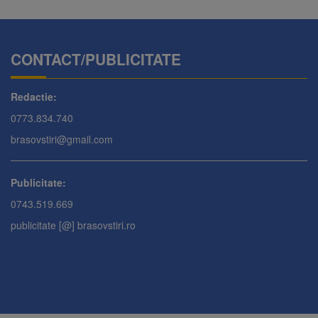
CONTACT/PUBLICITATE
Redactie:
0773.834.740
brasovstiri@gmail.com
Publicitate:
0743.519.669
publicitate [@] brasovstiri.ro