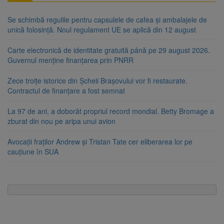
Se schimbă regulile pentru capsulele de cafea și ambalajele de
unică folosință. Noul regulament UE se aplică din 12 august
Carte electronică de identitate gratuită până pe 29 august 2026.
Guvernul menține finanțarea prin PNRR
Zece troițe istorice din Șcheii Brașovului vor fi restaurate.
Contractul de finanțare a fost semnat
La 97 de ani, a doborât propriul record mondial. Betty Bromage a
zburat din nou pe aripa unui avion
Avocații fraților Andrew și Tristan Tate cer eliberarea lor pe
cauțiune în SUA