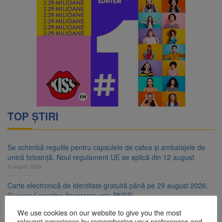
TOP ȘTIRI
Se schimbă regulile pentru capsulele de cafea și ambalajele de
unică folosință. Noul regulament UE se aplică din 12 august
9 august 2026
Carte electronică de identitate gratuită până pe 29 august 2026.
Guvernul menține finanțarea prin PNRR
9 august 2026
We use cookies on our website to give you the most
relevant experience by remembering your preferences and