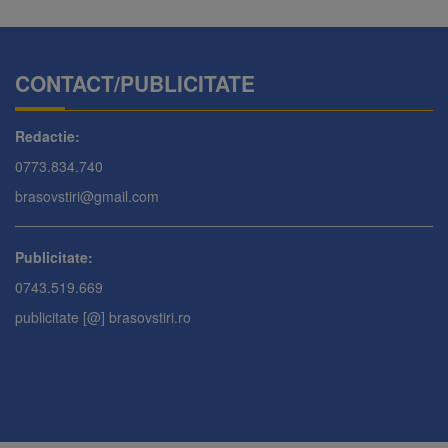
CONTACT/PUBLICITATE
Redactie:
0773.834.740
brasovstiri@gmail.com
Publicitate:
0743.519.669
publicitate [@] brasovstiri.ro