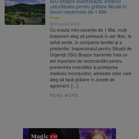
ISU Brașov avertizează: Amenzi
Nivelul Dunării a început să crească
usturătoare pentru grătare făcute în
Asociația Română pentru
8 august 2026
locuri nepermise de 1 Mai
Iluminat cere reducerea luminii pe timpul
nopții, nu oprirea iluminatului public
29 aprilie 2025
Trafic blocat pe DN1E Brașov
7 august 2026
Cu ocazia mini-vacanței de 1 Mai, mulți
– Poiana Brașov după un accident. Două
brașoveni aleg să petreacă în aer liber, la
persoane primesc îngrijiri medicale
iarbă verde, în compania familiei și a
Se schimbă examenul de
8 august 2026
prietenilor. Inspectoratul pentru Situații de
medic specialist. Subiecte unice în toată țara,
Urgență (ISU) Brașov transmite însă un
aceeași oră și același barem
set important de recomandări pentru
prevenirea incendiilor și protejarea
mediului înconjurător, adresate celor care
aleg să facă grătare în zonele de
agrement. […]
READ MORE