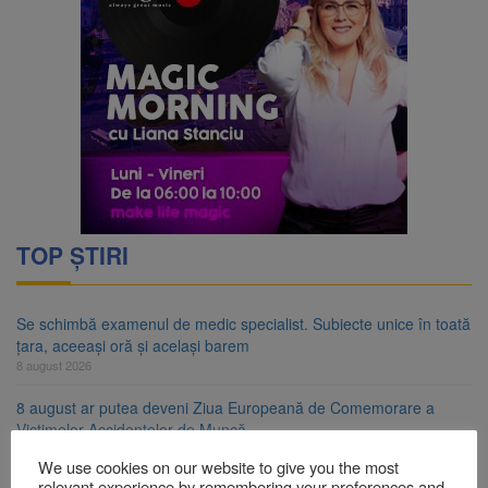
TOP ȘTIRI
Se schimbă examenul de medic specialist. Subiecte unice în toată
țara, aceeași oră și același barem
8 august 2026
8 august ar putea deveni Ziua Europeană de Comemorare a
Victimelor Accidentelor de Muncă
8 august 2026
We use cookies on our website to give you the most
relevant experience by remembering your preferences and