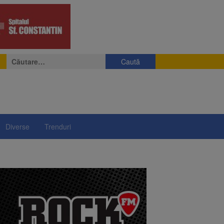
Caută
după:
Diverse
Trenduri
e
eniș
președintelui Nicușor