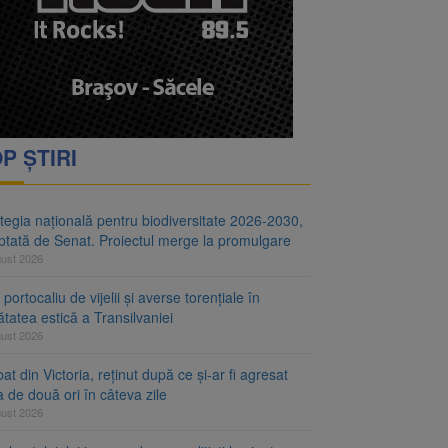
i decid dacă începe
ul merge la promulgare
P ȘTIRI
tegia națională pentru biodiversitate 2026-2030,
ptată de Senat. Proiectul merge la promulgare
gust 2026
portocaliu de vijelii și averse torențiale în
tatea estică a Transilvaniei
gust 2026
at din Victoria, reținut după ce și-ar fi agresat
a de două ori în câteva zile
gust 2026