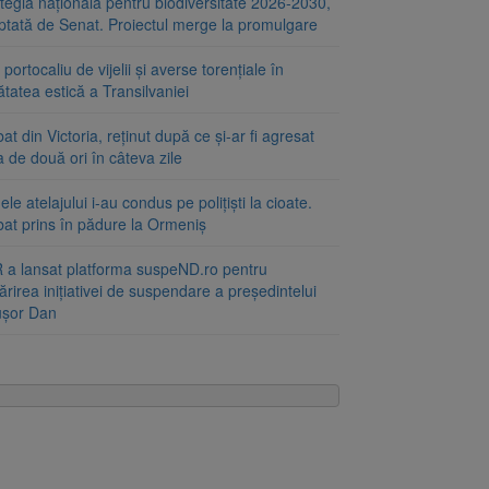
tegia națională pentru biodiversitate 2026-2030,
ptată de Senat. Proiectul merge la promulgare
portocaliu de vijelii și averse torențiale în
tatea estică a Transilvaniei
at din Victoria, reținut după ce și-ar fi agresat
a de două ori în câteva zile
le atelajului i-au condus pe polițiști la cioate.
bat prins în pădure la Ormeniș
 a lansat platforma suspeND.ro pentru
rirea inițiativei de suspendare a președintelui
ușor Dan