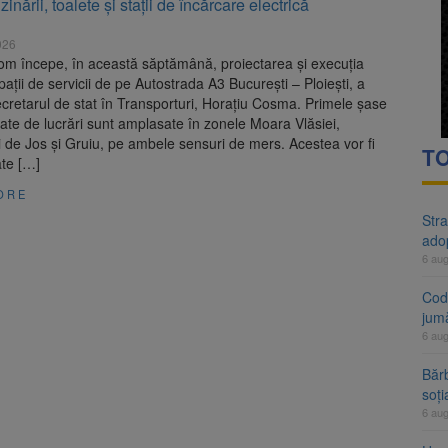
inării, toalete și stații de încărcare electrică
rte analizează dosarul lui Călin Georgescu și Horațiu Potra. Judecători
026
 națională pentru biodiversitate 2026-2030, adoptată de Senat. Proiect
m începe, în această săptămână, proiectarea și execuția
pații de servicii de pe Autostrada A3 București – Ploiești, a
cretarul de stat în Transporturi, Horațiu Cosma. Primele șase
zate de lucrări sunt amplasate în zonele Moara Vlăsiei,
i de Jos și Gruiu, pe ambele sensuri de mers. Acestea vor fi
TO
te […]
ORE
Stra
ado
6 au
Cod 
jumă
6 au
Bărb
soți
6 au