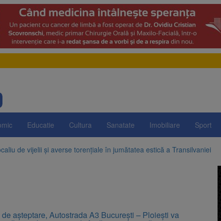
omic
Educatie
Cultura
Sanatate
Imobiliare
Sport
aliu de vijelii și averse torențiale în jumătatea estică a Transilvaniei
 Victoria, reținut după ce și-ar fi agresat soția de două ori în câteva zil
elajului i-au condus pe polițiști la cioate. Bărbat prins în pădure la Orm
sat platforma suspeND.ro pentru urmărirea inițiativei de suspendare a 
de așteptare, Autostrada A3 București – Ploiești va