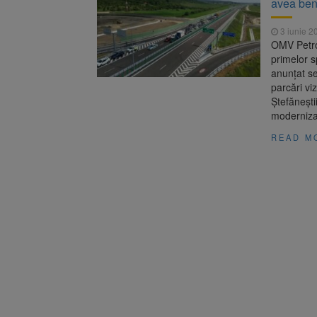
avea benz
Înalta Cu
6 august 2026
procesul
3 iunie 2
Strategia
6 august 2026
OMV Petro
primelor s
anunțat se
parcări vi
Ștefănești
moderniza
READ M