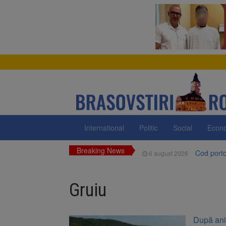
International
Politic
Social
Econ
Breaking News
Cod portoc
6 august 2026
Bărbat din
6 august 2026
Gruiu
Urmele at
6 august 2026
AUR a lan
6 august 2026
După ani 
Dan