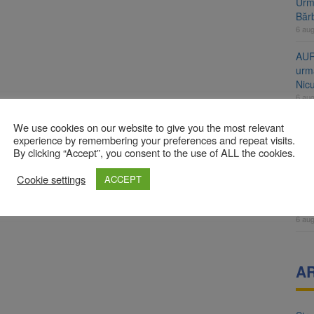
Urme
Băr
6 au
AUR
urmă
Nic
6 au
Înal
We use cookies on our website to give you the most relevant
și H
experience by remembering your preferences and repeat visits.
By clicking “Accept”, you consent to the use of ALL the cookies.
pro
6 au
Cookie settings
ACCEPT
Jud
vine
6 au
A