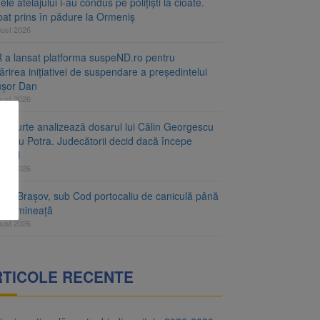
le atelajului i-au condus pe polițiști la cioate.
bat prins în pădure la Ormeniș
gust 2026
 a lansat platforma suspeND.ro pentru
rirea inițiativei de suspendare a președintelui
ușor Dan
gust 2026
ta Curte analizează dosarul lui Călin Georgescu
orațiu Potra. Judecătorii decid dacă începe
cesul
gust 2026
ețul Brașov, sub Cod portocaliu de caniculă până
ri dimineață
gust 2026
RTICOLE RECENTE