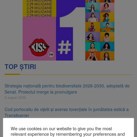
TOP ȘTIRI
Strategia națională pentru biodiversitate 2026-2030, adoptată de
Senat. Proiectul merge la promulgare
6 august 2026
Cod portocaliu de vijelii și averse torențiale în jumătatea estică a
Transilvaniei
6 august 2026
We use cookies on our website to give you the most
Bărbat din Victoria, reținut după ce și-ar fi agresat soția de două
relevant experience by remembering your preferences and