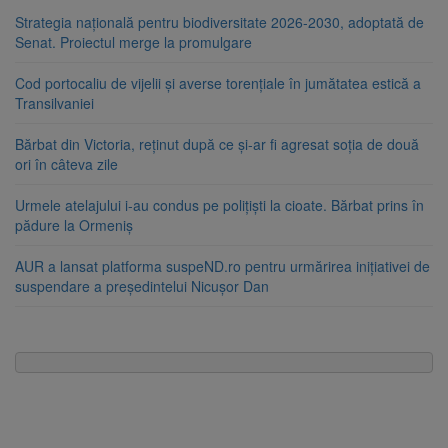
Strategia națională pentru biodiversitate 2026-2030, adoptată de
Senat. Proiectul merge la promulgare
Cod portocaliu de vijelii și averse torențiale în jumătatea estică a
Transilvaniei
Bărbat din Victoria, reținut după ce și-ar fi agresat soția de două
ori în câteva zile
Urmele atelajului i-au condus pe polițiști la cioate. Bărbat prins în
pădure la Ormeniș
AUR a lansat platforma suspeND.ro pentru urmărirea inițiativei de
suspendare a președintelui Nicușor Dan