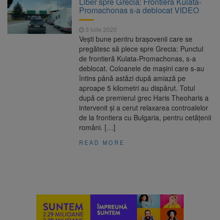
Liber spre Grecia: Frontiera Kulata-
Ormeniș
Promachonas s-a deblocat VIDEO
AUR a lansat platforma
6 august 2026
suspeND.ro pentru urmărirea inițiativei de
3 iulie 2020
suspendare a președintelui Nicușor Dan
Vești bune pentru brașovenii care se
Înalta Curte analizează
6 august 2026
pregătesc să plece spre Grecia: Punctul
dosarul lui Călin Georgescu și Horațiu Potra.
de frontieră Kulata-Promachonas, s-a
Judecătorii decid dacă începe procesul
deblocat. Coloanele de mașini care s-au
Strategia națională pentru
6 august 2026
întins până astăzi după amiază pe
biodiversitate 2026-2030, adoptată de Senat.
aproape 5 kilometri au dispărut. Totul
Proiectul merge la promulgare
după ce premierul grec Haris Theoharis a
intervenit și a cerut relaxarea controalelor
de la frontiera cu Bulgaria, pentru cetățenii
români. […]
READ MORE