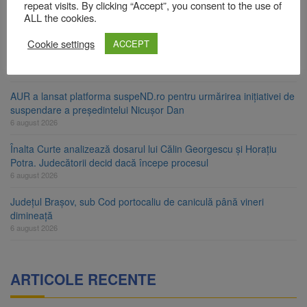
ori în câteva zile
repeat visits. By clicking “Accept”, you consent to the use of
ALL the cookies.
6 august 2026
Cookie settings
Urmele atelajului i-au condus pe polițiști la cioate. Bărbat prins în
ACCEPT
pădure la Ormeniș
6 august 2026
AUR a lansat platforma suspeND.ro pentru urmărirea inițiativei de
suspendare a președintelui Nicușor Dan
6 august 2026
Înalta Curte analizează dosarul lui Călin Georgescu și Horațiu
Potra. Judecătorii decid dacă începe procesul
6 august 2026
Județul Brașov, sub Cod portocaliu de caniculă până vineri
dimineață
6 august 2026
ARTICOLE RECENTE