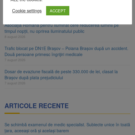
Ungaria renunță la apelul pentru reducerea consumului de
energie. Nivelul Dunării a început să crească
Cookie settings
ACCEPT
8 august 2026
Asociația Română pentru Iluminat cere reducerea luminii pe
timpul nopții, nu oprirea iluminatului public
8 august 2026
Trafic blocat pe DN1E Brașov – Poiana Brașov după un accident.
Două persoane primesc îngrijiri medicale
7 august 2026
Dosar de evaziune fiscală de peste 330.000 de lei, clasat la
Brașov după plata prejudiciului
7 august 2026
ARTICOLE RECENTE
Se schimbă examenul de medic specialist. Subiecte unice în toată
țara, aceeași oră și același barem