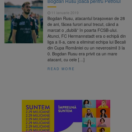
Bogdan Rusu joacă pentru Petrolul
Nivelul Dunării a început să crească
Asociația Română pentru
8 august 2026
11 ianuarie 2019
Iluminat cere reducerea luminii pe timpul
Bogdan Rusu, atacantul braşovean de 28
nopții, nu oprirea iluminatului public
de ani, făcea furori anul trecut, când a
Trafic blocat pe DN1E Brașov
7 august 2026
marcat o „dublă” în poarta FCSB-ului.
– Poiana Brașov după un accident. Două
Atunci, FC Hermannstadt era o echipă din
persoane primesc îngrijiri medicale
liga a II-a, care a eliminat echipa lui Becali
Se schimbă examenul de
8 august 2026
din Cupa României cu un neverosimil 3 la
medic specialist. Subiecte unice în toată țara,
0. Bogdan Rusu era privit ca un mare
aceeași oră și același barem
atacant, cu cele […]
READ MORE