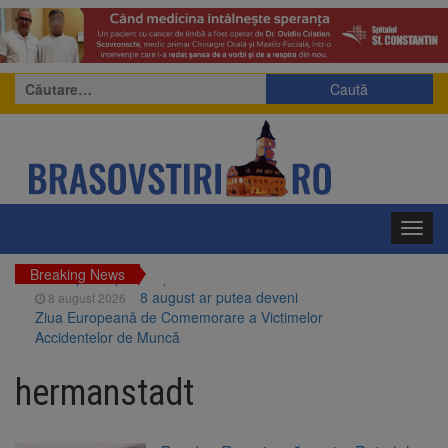
Caută
după:
Toggl
navig
Breaking News
8 august ar putea deveni
8 august 2026
Ziua Europeană de Comemorare a Victimelor
Accidentelor de Muncă
Am început demolarea
8 august 2026
fostului complex Duplex 91, de lângă Piața
hermanstadt
Star
Ungaria renunță la apelul
8 august 2026
pentru reducerea consumului de energie.