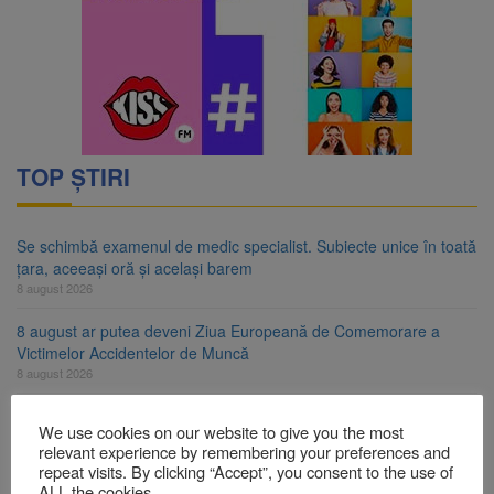
TOP ȘTIRI
Se schimbă examenul de medic specialist. Subiecte unice în toată
țara, aceeași oră și același barem
8 august 2026
8 august ar putea deveni Ziua Europeană de Comemorare a
Victimelor Accidentelor de Muncă
8 august 2026
Am început demolarea fostului complex Duplex 91, de lângă Piața
We use cookies on our website to give you the most
Star
relevant experience by remembering your preferences and
8 august 2026
repeat visits. By clicking “Accept”, you consent to the use of
ALL the cookies.