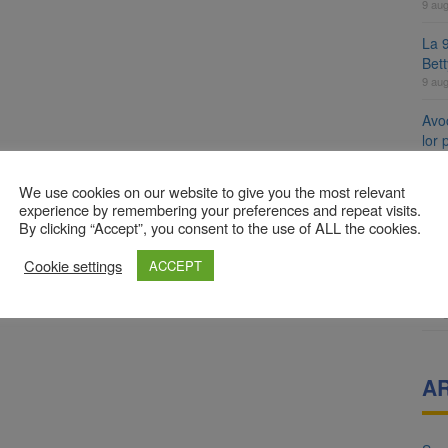
9 au
La 9
Bet
9 au
Avoc
lor
9 au
We use cookies on our website to give you the most relevant
Se 
experience by remembering your preferences and repeat visits.
unic
By clicking “Accept”, you consent to the use of ALL the cookies.
8 au
Cookie settings
ACCEPT
8 a
Com
8 au
A