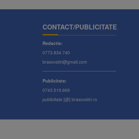
CONTACT/PUBLICITATE
Redactie:
0773.834.740
brasovstiri@gmail.com
Publicitate:
0743.519.669
publicitate [@] brasovstiri.ro