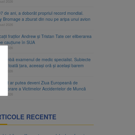
gust 2026
7 de ani, a doborât propriul record mondial.
ty Bromage a zburat din nou pe aripa unui avion
gust 2026
ații fraților Andrew și Tristan Tate cer eliberarea
 pe cauțiune în SUA
gust 2026
schimbă examenul de medic specialist. Subiecte
e în toată țara, aceeași oră și același barem
gust 2026
ugust ar putea deveni Ziua Europeană de
emorare a Victimelor Accidentelor de Muncă
gust 2026
RTICOLE RECENTE