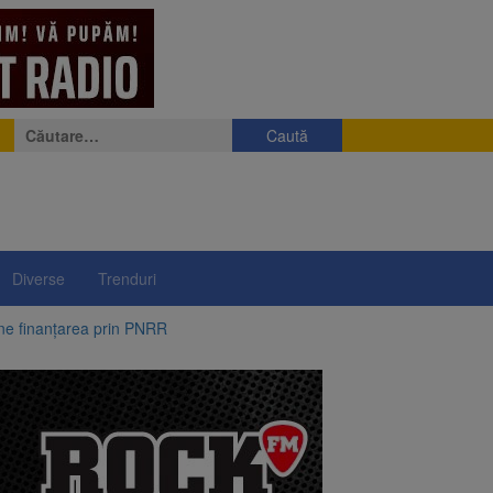
Caută
după:
Diverse
Trenduri
ine finanțarea prin PNRR
e a fost semnat
 pe aripa unui avion