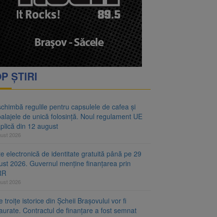
oră și același barem
 Noul regulament UE se
P ȘTIRI
chimbă regulile pentru capsulele de cafea și
alajele de unică folosință. Noul regulament UE
plică din 12 august
gust 2026
e electronică de identitate gratuită până pe 29
ust 2026. Guvernul menține finanțarea prin
RR
gust 2026
 troițe istorice din Șcheii Brașovului vor fi
aurate. Contractul de finanțare a fost semnat