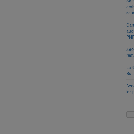
Se s
amb
se a
Cart
aug
PN
Zece
rest
La 9
Bet
Avoc
lor