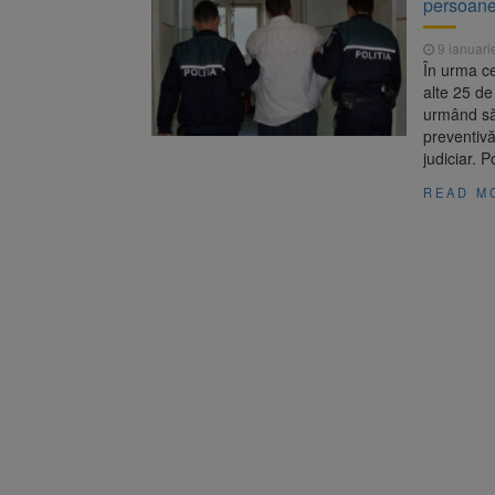
persoane 
Se schimb
8 august 2026
9 ianuari
Se schimb
9 august 2026
În urma ce
aplică din 12 august
alte 25 de
urmând să 
preventivă
judiciar. P
READ M