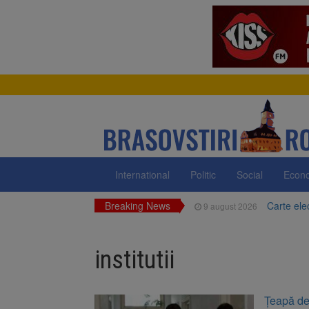
International
Politic
Social
Econ
Breaking News
Carte ele
9 august 2026
Zece troiț
9 august 2026
institutii
La 97 de 
9 august 2026
Avocații 
9 august 2026
Țeapă de 