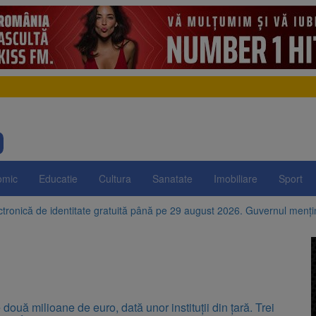
omic
Educatie
Cultura
Sanatate
Imobiliare
Sport
ctronică de identitate gratuită până pe 29 august 2026. Guvernul menț
e istorice din Șcheii Brașovului vor fi restaurate. Contractul de finanțar
ani, a doborât propriul record mondial. Betty Bromage a zburat din nou
fraților Andrew și Tristan Tate cer eliberarea lor pe cauțiune în SUA
două milioane de euro, dată unor instituții din țară. Trei