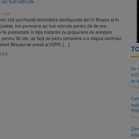
au fost reținute
ă examenul de medic specialist. Subiecte unice în toată țara, aceeași 
e 2020
ă regulile pentru capsulele de cafea și ambalajele de unică folosință.
lor 102 percheziţii domiciliare desfăşurate ieri în Brașov şi în
 judeţe, trei persoane au fost reţinute pentru 24 de ore,
fie prezentate în faţa instanţei cu propunere de arestare
 pentru 30 zile, iar faţă de patru persoane s-a dispus controlul
otrivit Biroului de presă al IGPR, […]
TO
ORE
Se s
amb
se a
9 au
Cart
aug
PN
9 au
Zece
rest