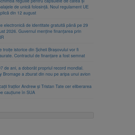
chimbă regulile pentru capsulele de cafea și
alajele de unică folosință. Noul regulament UE
plică din 12 august
e electronică de identitate gratuită până pe 29
ust 2026. Guvernul menține finanțarea prin
RR
 troițe istorice din Șcheii Brașovului vor fi
aurate. Contractul de finanțare a fost semnat
7 de ani, a doborât propriul record mondial.
ty Bromage a zburat din nou pe aripa unui avion
ații fraților Andrew și Tristan Tate cer eliberarea
 pe cauțiune în SUA