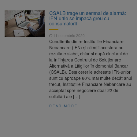
nopții, nu oprirea iluminatului public
Trafic blocat pe DN1E Brașov
7 august 2026
CSALB trage un semnal de alarmă:
– Poiana Brașov după un accident. Două
IFN-urile se împacă greu cu
persoane primesc îngrijiri medicale
consumatorii
Dosar de evaziune fiscală de
7 august 2026
peste 330.000 de lei, clasat la Brașov după
11 noiembrie 2020
plata prejudiciului
Concilierile dintre Instituțiile Financiare
8 august ar putea deveni
8 august 2026
Nebancare (IFN) şi clienţii acestora au
Ziua Europeană de Comemorare a Victimelor
rezultate slabe, chiar și după cinci ani de
Accidentelor de Muncă
la înființarea Centrului de Soluționare
Alternativă a Litigiilor în domeniul Bancar
(CSALB). Deși cererile adresate IFN-urilor
sunt cu aproape 60% mai multe decât anul
trecut, Instituțiile Financiare Nebancare au
acceptat spre negociere doar 22 de
solicitări ale […]
READ MORE