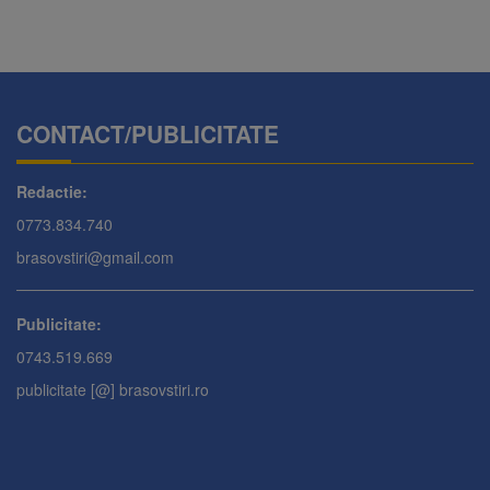
CONTACT/PUBLICITATE
Redactie:
0773.834.740
brasovstiri@gmail.com
Publicitate:
0743.519.669
publicitate [@] brasovstiri.ro