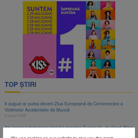
TOP ȘTIRI
8 august ar putea deveni Ziua Europeană de Comemorare a
Victimelor Accidentelor de Muncă
8 august 2026
Am început demolarea fostului complex Duplex 91, de lângă Piața
Star
We use cookies on our website to give you the most