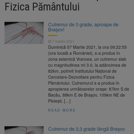
144 de incidente
Fizica Pământului
Ambulanță atacată cu
10 august 2026
topoare și pietre în Cluj, după un zvon fals că
„fură copii”. Trei tineri au fost reținuți
Cutremur de 3 grade, aproape de
Primele radare fixe din
10 august 2026
Braşov!
România ar urma să apară în toamna lui
2027. Proiectul CNAIR este în licitație
7 martie 2021
România, pe primul loc la
10 august 2026
Duminică 07 Martie 2021, la ora 09:22:55
Mondialele U19 de canotaj. Trei medalii de
(ora locală a României), s-a produs în
aur, una de argint și două de bronz
zona seismică Vrancea, un cutremur slab
cu magnitudinea ml 3.0, la adâncimea de
82km, potrivit Institutului Național de
Cercetare-Dezvoltare pentru Fizica
Pământului. Cutremurul s-a produs în
apropierea următoarelor oraşe: 87km S de
Bacău, 88km E de Brașov, 109km NE de
Ploiești, […]
READ MORE
Cutremur de 3,3 grade lângă Brașov