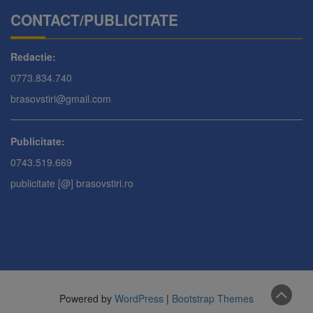
CONTACT/PUBLICITATE
Redactie:
0773.834.740
brasovstiri@gmail.com
Publicitate:
0743.519.669
publicitate [@] brasovstiri.ro
Powered by
WordPress
|
Bootstrap Themes