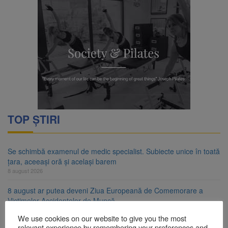
TOP ȘTIRI
Se schimbă examenul de medic specialist. Subiecte unice în toată
țara, aceeași oră și același barem
8 august 2026
8 august ar putea deveni Ziua Europeană de Comemorare a
Victimelor Accidentelor de Muncă
8 august 2026
We use cookies on our website to give you the most
relevant experience by remembering your preferences and