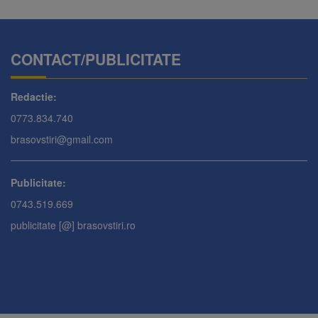
CONTACT/PUBLICITATE
Redactie:
0773.834.740
brasovstiri@gmail.com
Publicitate:
0743.519.669
publicitate [@] brasovstiri.ro