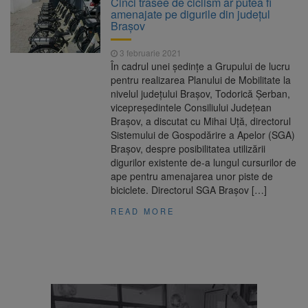
Cinci trasee de ciclism ar putea fi
Nivelul Dunării a început să crească
amenajate pe digurile din judeţul
Asociația Română pentru
8 august 2026
Braşov
Iluminat cere reducerea luminii pe timpul
nopții, nu oprirea iluminatului public
3 februarie 2021
Trafic blocat pe DN1E Brașov
7 august 2026
În cadrul unei şedinţe a Grupului de lucru
– Poiana Brașov după un accident. Două
pentru realizarea Planului de Mobilitate la
persoane primesc îngrijiri medicale
nivelul judeţului Braşov, Todorică Şerban,
Se schimbă examenul de
8 august 2026
vicepreşedintele Consiliului Judeţean
medic specialist. Subiecte unice în toată țara,
Braşov, a discutat cu Mihai Uţă, directorul
aceeași oră și același barem
Sistemului de Gospodărire a Apelor (SGA)
Braşov, despre posibilitatea utilizării
digurilor existente de-a lungul cursurilor de
ape pentru amenajarea unor piste de
biciclete. Directorul SGA Braşov […]
READ MORE