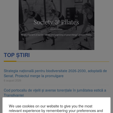
TOP ȘTIRI
Strategia națională pentru biodiversitate 2026-2030, adoptată de
Senat. Proiectul merge la promulgare
6 august 2026
Cod portocaliu de vijelii și averse torențiale în jumătatea estică a
Transilvaniei
6 august 2026
We use cookies on our website to give you the most
Bărbat din Victoria, reținut după ce și-ar fi agresat soția de două
relevant experience by remembering your preferences and