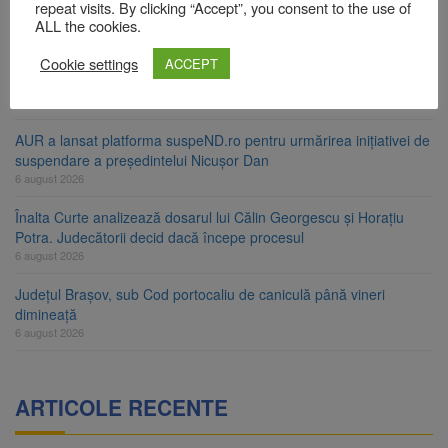
ori în câteva zile
repeat visits. By clicking “Accept”, you consent to the use of
ALL the cookies.
6 august 2026
Cookie settings
Urmele atelajului i-au condus pe polițiști la cioate. Bărbat prins în
ACCEPT
pădure la Ormeniș
6 august 2026
AUR a lansat platforma suspeND.ro pentru urmărirea inițiativei de
suspendare a președintelui Nicușor Dan
6 august 2026
Înalta Curte analizează dosarul lui Călin Georgescu și Horațiu
Potra. Judecătorii decid dacă începe procesul
6 august 2026
Județul Brașov, sub Cod portocaliu de caniculă până vineri
dimineață
6 august 2026
ARTICOLE RECENTE