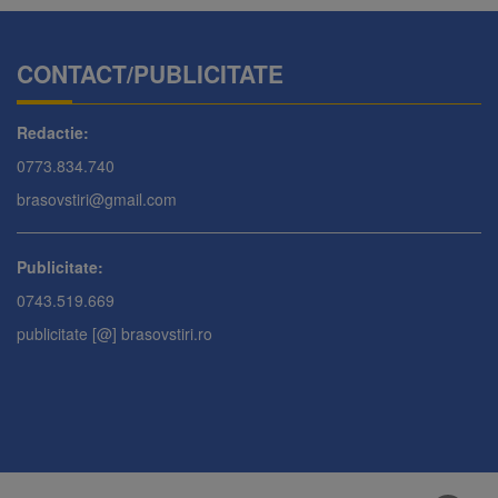
CONTACT/PUBLICITATE
Redactie:
0773.834.740
brasovstiri@gmail.com
Publicitate:
0743.519.669
publicitate [@] brasovstiri.ro