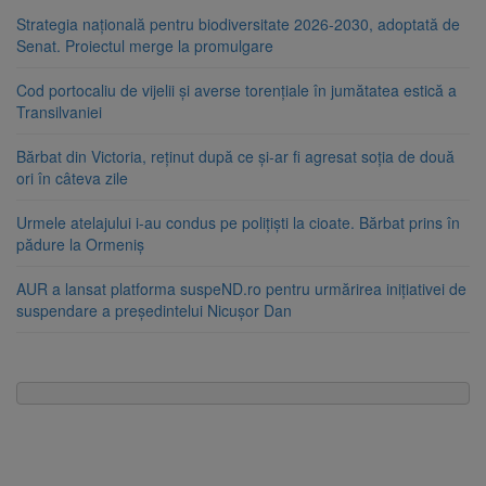
Strategia națională pentru biodiversitate 2026-2030, adoptată de
Senat. Proiectul merge la promulgare
Cod portocaliu de vijelii și averse torențiale în jumătatea estică a
Transilvaniei
Bărbat din Victoria, reținut după ce și-ar fi agresat soția de două
ori în câteva zile
Urmele atelajului i-au condus pe polițiști la cioate. Bărbat prins în
pădure la Ormeniș
AUR a lansat platforma suspeND.ro pentru urmărirea inițiativei de
suspendare a președintelui Nicușor Dan