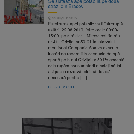
Se sistează apa potabilă pe două
Ormeniș
străzi din Brașov
AUR a lansat platforma
6 august 2026
suspeND.ro pentru urmărirea inițiativei de
22 august 2019
suspendare a președintelui Nicușor Dan
Furnizarea apei potabile va fi întreruptă
Înalta Curte analizează
6 august 2026
astăzi, 22.08.2019, între orele 09:00-
dosarul lui Călin Georgescu și Horațiu Potra.
15:00, pe străzile: – Mircea cel Batrân
Judecătorii decid dacă începe procesul
nr.41– Griviței nr.59-61 În intervalul
Strategia națională pentru
6 august 2026
menţionat Compania Apa va executa
biodiversitate 2026-2030, adoptată de Senat.
lucrări de reparații la conducta de apă
Proiectul merge la promulgare
spartă pe b-dul Griviței nr.59 Pe această
cale rugăm consumatorii afectaţi să îşi
asigure o rezervă minimă de apă
necesară pentru […]
READ MORE