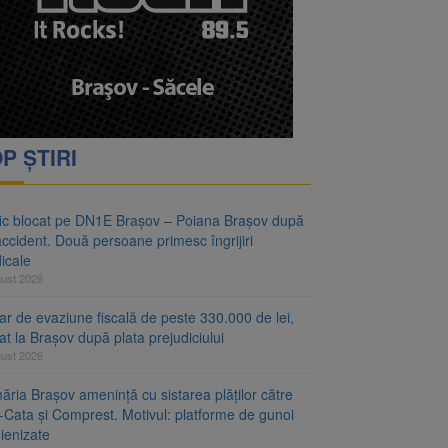
vantgarden. Contractul a
rimesc îngrijiri
P ȘTIRI
fic blocat pe DN1E Brașov – Poiana Brașov după
ccident. Două persoane primesc îngrijiri
icale
gust 2026
r de evaziune fiscală de peste 330.000 de lei,
at la Brașov după plata prejudiciului
gust 2026
ăria Brașov amenință cu sistarea plăților către
-Cata și Comprest. Motivul: platforme de gunoi
ienizate