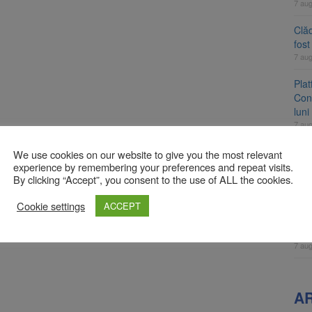
7 au
Clăd
fos
7 au
Pla
Cont
luni
7 au
Unul
We use cookies on our website to give you the most relevant
ame
experience by remembering your preferences and repeat visits.
By clicking “Accept”, you consent to the use of ALL the cookies.
fos
7 au
Cookie settings
ACCEPT
Apli
înc
7 au
A