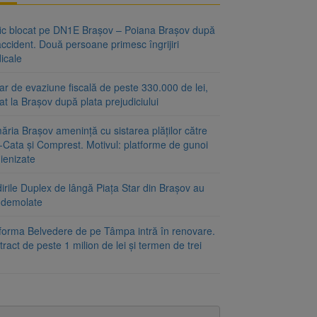
fic blocat pe DN1E Brașov – Poiana Brașov după
ccident. Două persoane primesc îngrijiri
icale
r de evaziune fiscală de peste 330.000 de lei,
at la Brașov după plata prejudiciului
ăria Brașov amenință cu sistarea plăților către
-Cata și Comprest. Motivul: platforme de gunoi
ienizate
irile Duplex de lângă Piața Star din Brașov au
t demolate
tforma Belvedere de pe Tâmpa intră în renovare.
ract de peste 1 milion de lei și termen de trei