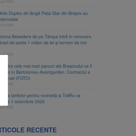
gust 2026
irile Duplex de lângă Piața Star din Brașov au
t demolate
gust 2026
tforma Belvedere de pe Tâmpa intră în renovare.
ract de peste 1 milion de lei și termen de trei
gust 2026
 dintre cele mai mari parcuri ale Brașovului va fi
najat în Bartolomeu-Avantgarden. Contractul a
t semnat (FOTO)
gust 2026
carea tarifelor pentru rovinietă și TollRo va
epe la 1 octombrie 2026
gust 2026
RTICOLE RECENTE