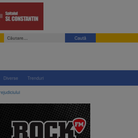
Caută
după:
Diverse
Trenduri
ejudiciului
ul: platforme de gunoi
 lei și termen de trei