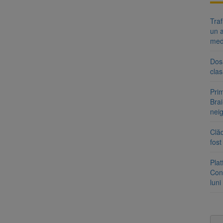
Tra
un a
med
Dosa
clas
Prim
Brai
neig
Clăd
fos
Pla
Cont
luni