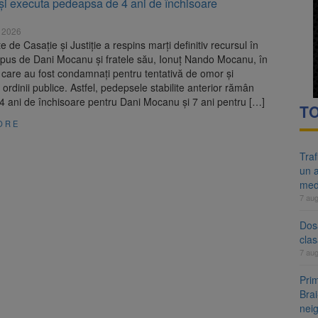
-și executa pedeapsa de 4 ani de închisoare
re cele mai mari parcuri ale Brașovului va fi amenajat în Bartolomeu-A
 2026
ocat pe DN1E Brașov – Poiana Brașov după un accident. Două persoane p
e de Casație și Justiție a respins marți definitiv recursul în
epus de Dani Mocanu și fratele său, Ionuț Nando Mocanu, în
 care au fost condamnați pentru tentativă de omor și
 ordinii publice. Astfel, pedepsele stabilite anterior rămân
: 4 ani de închisoare pentru Dani Mocanu și 7 ani pentru […]
TO
ORE
Tra
un a
med
7 au
Dosa
clas
7 au
Prim
Brai
neig