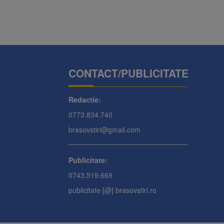
CONTACT/PUBLICITATE
Redactie:
0773.834.740
brasovstiri@gmail.com
Publicitate:
0743.519.669
publicitate [@] brasovstiri.ro