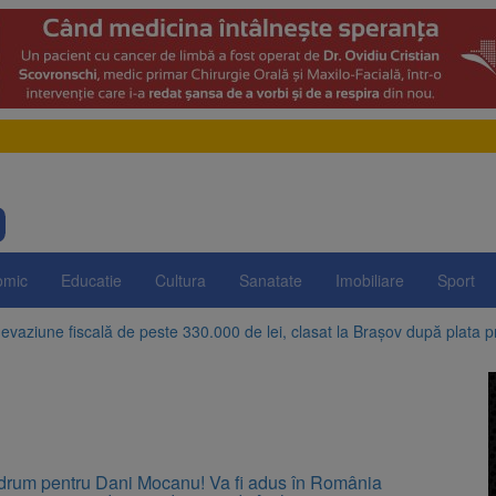
omic
Educatie
Cultura
Sanatate
Imobiliare
Sport
evaziune fiscală de peste 330.000 de lei, clasat la Brașov după plata pr
Brașov amenință cu sistarea plăților către Brai-Cata și Comprest. Motiv
 Duplex de lângă Piața Star din Brașov au fost demolate
 Belvedere de pe Tâmpa intră în renovare. Contract de peste 1 milion de
 drum pentru Dani Mocanu! Va fi adus în România