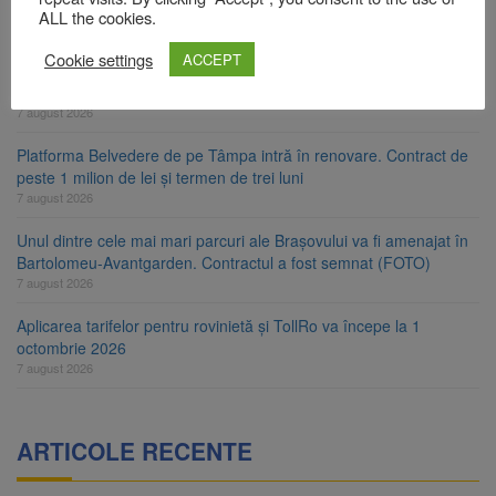
Primăria Brașov amenință cu sistarea plăților către Brai-Cata și
ALL the cookies.
Comprest. Motivul: platforme de gunoi neigienizate
7 august 2026
Cookie settings
ACCEPT
Clădirile Duplex de lângă Piața Star din Brașov au fost demolate
7 august 2026
Platforma Belvedere de pe Tâmpa intră în renovare. Contract de
peste 1 milion de lei și termen de trei luni
7 august 2026
Unul dintre cele mai mari parcuri ale Brașovului va fi amenajat în
Bartolomeu-Avantgarden. Contractul a fost semnat (FOTO)
7 august 2026
Aplicarea tarifelor pentru rovinietă și TollRo va începe la 1
octombrie 2026
7 august 2026
ARTICOLE RECENTE