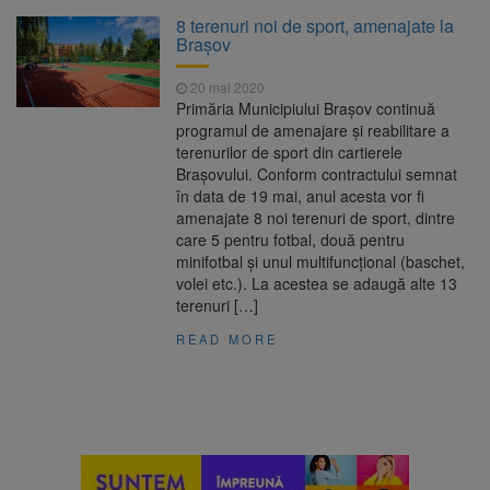
Clădirile Duplex de lângă
7 august 2026
8 terenuri noi de sport, amenajate la
Piața Star din Brașov au fost demolate
Brașov
20 mai 2020
Platforma Belvedere de pe
7 august 2026
Primăria Municipiului Brașov continuă
Tâmpa intră în renovare. Contract de peste 1
programul de amenajare și reabilitare a
milion de lei și termen de trei luni
terenurilor de sport din cartierele
Brașovului. Conform contractului semnat
Unul dintre cele mai mari
7 august 2026
în data de 19 mai, anul acesta vor fi
parcuri ale Brașovului va fi amenajat în
amenajate 8 noi terenuri de sport, dintre
Bartolomeu-Avantgarden. Contractul a fost
care 5 pentru fotbal, două pentru
semnat (FOTO)
minifotbal și unul multifuncțional (baschet,
Trafic blocat pe DN1E Brașov
7 august 2026
volei etc.). La acestea se adaugă alte 13
– Poiana Brașov după un accident. Două
terenuri […]
persoane primesc îngrijiri medicale
READ MORE