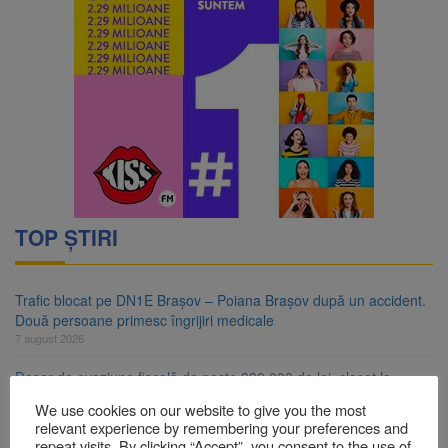
TOP ȘTIRI
Trafic blocat pe DN1E Brașov – Poiana Brașov după un accident.
Două persoane primesc îngrijiri medicale
7 august 2026
Dosar de evaziune fiscală de peste 330.000 de lei, clasat la
Brașov după plata prejudiciului
We use cookies on our website to give you the most
7 august 2026
relevant experience by remembering your preferences and
repeat visits. By clicking “Accept”, you consent to the use of