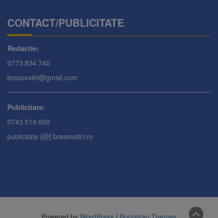
CONTACT/PUBLICITATE
Redactie:
0773.834.740
brasovstiri@gmail.com
Publicitate:
0743.519.669
publicitate [@] brasovstiri.ro
Powered by
WordPress
|
Bootstrap Themes