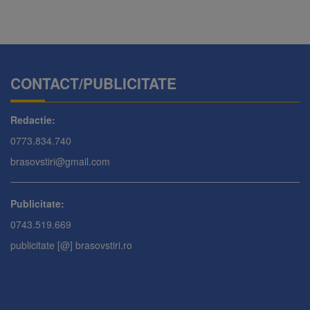
CONTACT/PUBLICITATE
Redactie:
0773.834.740
brasovstiri@gmail.com
Publicitate:
0743.519.669
publicitate [@] brasovstiri.ro