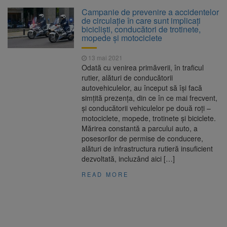
La 97 de ani, a doborât
9 august 2026
Campanie de prevenire a accidentelor
propriul record mondial. Betty Bromage a
de circulație în care sunt implicați
zburat din nou pe aripa unui avion
bicicliști, conducători de trotinete,
mopede și motociclete
Avocații fraților Andrew și
9 august 2026
Tristan Tate cer eliberarea lor pe cauțiune în
13 mai 2021
SUA
Odată cu venirea primăverii, în traficul
rutier, alături de conducătorii
Se schimbă examenul de
8 august 2026
autovehiculelor, au început să își facă
medic specialist. Subiecte unice în toată țara,
simțită prezența, din ce în ce mai frecvent,
aceeași oră și același barem
și conducătorii vehiculelor pe două roți –
motociclete, mopede, trotinete și biciclete.
Se schimbă regulile pentru
9 august 2026
Mărirea constantă a parcului auto, a
capsulele de cafea și ambalajele de unică
posesorilor de permise de conducere,
folosință. Noul regulament UE se aplică din 12
alături de infrastructura rutieră insuficient
august
dezvoltată, incluzând aici […]
READ MORE