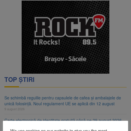
TOP ȘTIRI
Se schimbă regulile pentru capsulele de cafea și ambalajele de
unică folosință. Noul regulament UE se aplică din 12 august
9 august 2026
Carte electronică de identitate gratuită până pe 29 august 2026.
Guvernul menține finanțarea prin PNRR
We use cookies on our website to give you the most