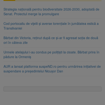
Strategia națională pentru biodiversitate 2026-2030, adoptată de
Senat. Proiectul merge la promulgare
Cod portocaliu de vijelii și averse torențiale în jumătatea estică a
Transilvaniei
Bărbat din Victoria, reținut după ce și-ar fi agresat soția de două
ori în câteva zile
Urmele atelajului i-au condus pe polițiști la cioate. Bărbat prins în
pădure la Ormeniș
AUR a lansat platforma suspeND.ro pentru urmărirea inițiativei de
suspendare a președintelui Nicușor Dan