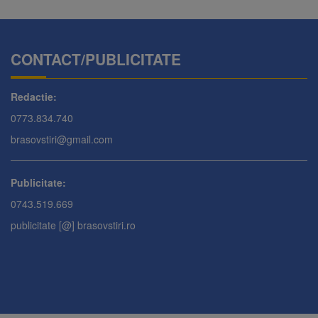
CONTACT/PUBLICITATE
Redactie:
0773.834.740
brasovstiri@gmail.com
Publicitate:
0743.519.669
publicitate [@] brasovstiri.ro