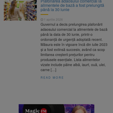
Plafonarea adaosului comercial la
Ormeniș
alimentele de bază a fost prelungită
AUR a lansat platforma
6 august 2026
până la 30 iunie
suspeND.ro pentru urmărirea inițiativei de
suspendare a președintelui Nicușor Dan
1 aprilie 2026
Înalta Curte analizează
6 august 2026
Guvernul a decis prelungirea plafonării
dosarul lui Călin Georgescu și Horațiu Potra.
adaosului comercial la alimentele de bază
Judecătorii decid dacă începe procesul
până la data de 30 iunie, printr-o
Strategia națională pentru
6 august 2026
ordonanță de urgență adoptată recent.
biodiversitate 2026-2030, adoptată de Senat.
Măsura este în vigoare încă din iulie 2023
Proiectul merge la promulgare
și a fost extinsă succesiv, având ca scop
limitarea creșterii prețurilor pentru
produsele esențiale. Lista alimentelor
vizate include pâine albă, iaurt, ouă, ulei,
carne […]
READ MORE