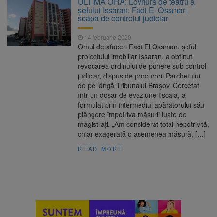
ULTIMĂ ORĂ: Lovitură de teatru a
Nivelul Dunării a început să crească
șefului Issaran: Fadi El Ossman
Asociația Română pentru
8 august 2026
scapă de controlul judiciar
Iluminat cere reducerea luminii pe timpul
nopții, nu oprirea iluminatului public
14 februarie 2020
Trafic blocat pe DN1E Brașov
7 august 2026
Omul de afaceri Fadi El Ossman, șeful
– Poiana Brașov după un accident. Două
proiectului imobiliar Issaran, a obținut
persoane primesc îngrijiri medicale
revocarea ordinului de punere sub control
Se schimbă examenul de
8 august 2026
judiciar, dispus de procurorii Parchetului
medic specialist. Subiecte unice în toată țara,
de pe lângă Tribunalul Brașov. Cercetat
aceeași oră și același barem
într-un dosar de evaziune fiscală, a
formulat prin intermediul apărătorului său
plângere împotriva măsurii luate de
magistrați. „Am considerat total nepotrivită,
chiar exagerată o asemenea măsură, […]
READ MORE