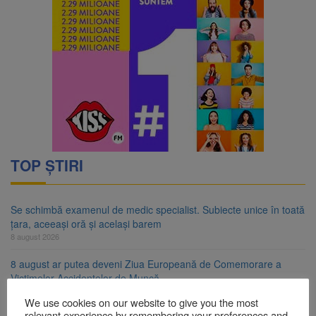
TOP ȘTIRI
Se schimbă examenul de medic specialist. Subiecte unice în toată
țara, aceeași oră și același barem
8 august 2026
8 august ar putea deveni Ziua Europeană de Comemorare a
Victimelor Accidentelor de Muncă
8 august 2026
We use cookies on our website to give you the most
relevant experience by remembering your preferences and