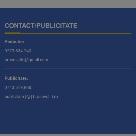
CONTACT/PUBLICITATE
Redactie:
0773.834.740
brasovstiri@gmail.com
Publicitate:
0743.519.669
publicitate [@] brasovstiri.ro